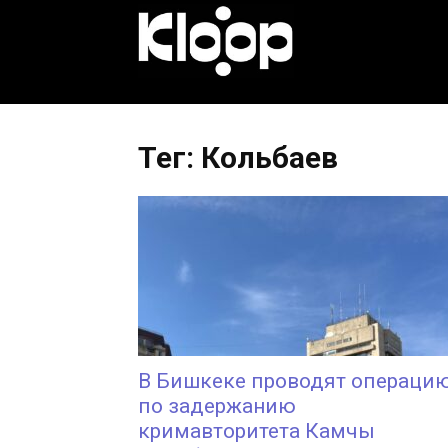
KLOOP.KG
—
Тег: Кольбаев
Новости
Кыргызстана
В Бишкеке проводят операци
по задержанию
кримавторитета Камчы