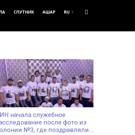
ЛА
СПУТНИК
АШАР
RU
ИН начала служебное
асследование после фото из
олонии №3, где поздравляли...