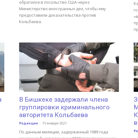
обратился в посольство США через
К
Министерство иностранных дел, чтобы ему
го
предоставили доказательства против
«
Кольбаева.
п
пр
а
В Бишкеке задержали члена
З
группировки криминального
М
авторитета Кольбаева
К
в
Редакция
-
15 января 2021
Р
По данным милиции, задержанный 1989 года