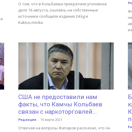
Р
О том, что в Кольбаева прекратили уголовное
дело 16 августа, ссылаясь на собственные
Ф
источники сообщили издания 24.kg и
н
ка
Kaktus.media.
а
из
США не предоставили нам
Б
факты, что Камчы Кольбаев
к
связан с наркоторговлей...
К
п
Редакция
-
16 марта 2021
Р
Отвечая на вопросы Жапаров рассказал, что он