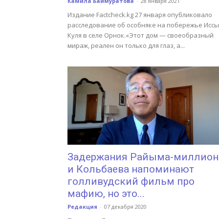
Камила Баймуратова
-
28 января 2021
Издание Factcheck.kg 27 января опубликовало
расследование об особняке на побережье Иссы
Куля в селе Орнок.«Этот дом — своеобразный
мираж, реален он только для глаз, а...
Задержания Райыма-миллион
и Кольбаева напоминают
голливудский фильм про
мафию, но это...
Редакция
-
07 декабря 2020