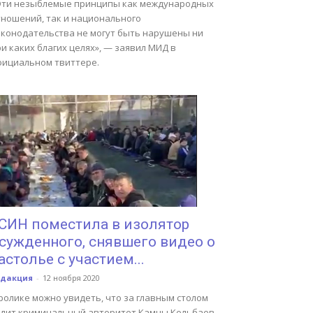
Эти незыблемые принципы как международных
тношений, так и национального
аконодательства не могут быть нарушены ни
и каких благих целях», — заявил МИД в
фициальном твиттере.
СИН поместила в изолятор
сужденного, снявшего видео о
астолье с участием...
едакция
-
12 ноября 2020
ролике можно увидеть, что за главным столом
идит криминальный авторитет Камчы Кольбаев,