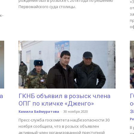
рождения был в розыске с 2018 года по решению
«
Первомайского суда столицы.
о
з
к-
пр
о
а
ГКНБ объявил в розыск члена
Г
ОПГ по кличке «Дженго»
о
з
Камила Баймуратова
-
30 ноября 2020
Р
Пресс-служба госкомитета нацбезопасности 30
ноября сообщила, что в розыск объявлен
В 
активный член организованной преступной
с