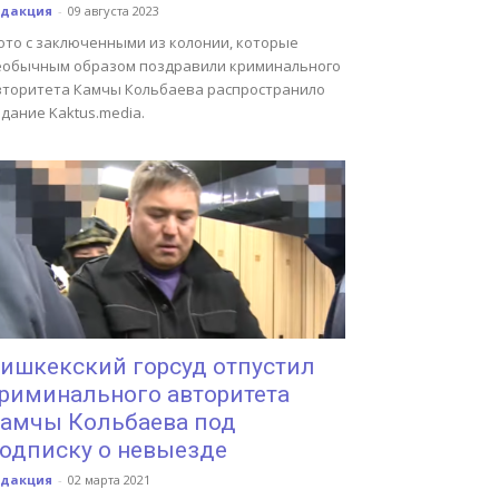
едакция
-
09 августа 2023
ото с заключенными из колонии, которые
еобычным образом поздравили криминального
вторитета Камчы Кольбаева распространило
дание Kaktus.media.
ишкекский горсуд отпустил
риминального авторитета
амчы Кольбаева под
одписку о невыезде
едакция
-
02 марта 2021