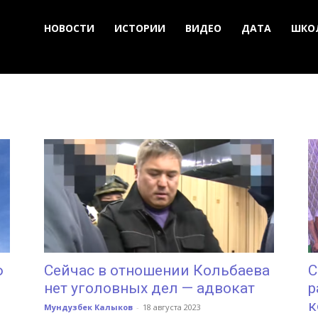
НОВОСТИ
ИСТОРИИ
ВИДЕО
ДАТА
ШКО
ю
Сейчас в отношении Кольбаева
С
нет уголовных дел — адвокат
р
к
Мундузбек Калыков
-
18 августа 2023