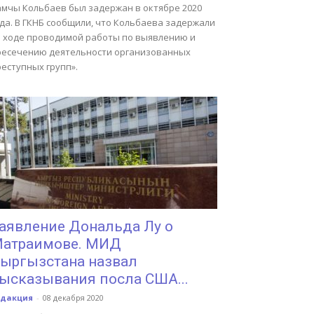
амчы Кольбаев был задержан в октябре 2020
да. В ГКНБ сообщили, что Кольбаева задержали
в ходе проводимой работы по выявлению и
ресечению деятельности организованных
еступных групп».
аявление Дональда Лу о
атраимове. МИД
ыргызстана назвал
ысказывания посла США...
едакция
-
08 декабря 2020