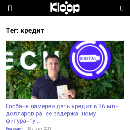
KLOOP.KG
Тег: кредит
—
Новости
Кыргызстана
Госбанк намерен дать кредит в 36 млн
долларов ранее задержанному
фигуранту...
Редакция
-
28 апреля 2026