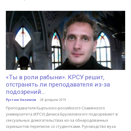
«Ты в роли рабыни». КРСУ решит,
отстранять ли преподавателя из-за
подозрений...
Рустам Халимов
-
28 февраля 2019
Преподавателя Кыргызско-российского Славянского
университета (КРСУ) Дениса Брусиловского подозревают в
сексуальных домогательствах из-за обнародованных
скриншотов переписок со студентками. Руководство вуза