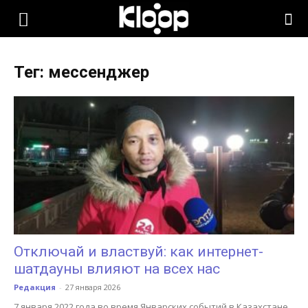
KLOOP.KG
Тег: мессенджер
—
Новости
Кыргызстана
Отключай и властвуй: как интернет-
шатдауны влияют на всех нас
Редакция
-
27 января 2026
7 января 2022 года во время Январских событий в Казахстане