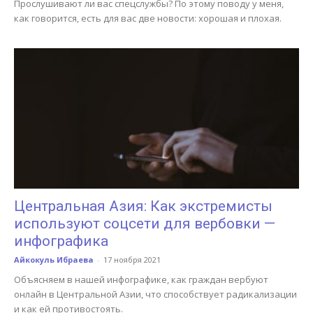
Прослушивают ли вас спецслужбы? По этому поводу у меня,
как говорится, есть для вас две новости: хорошая и плохая.
Центральная Азия: Как экстремисты
используют соцсети для вербовки —
инфографика
Айкокуль Ибраева
-
17 ноября 2021
Объясняем в нашей инфографике, как граждан вербуют
онлайн в Центральной Азии, что способствует радикализации
и как ей противостоять.