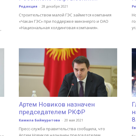
Редакция
-
28 декабря 2021
Р
Строительством малой ГЭС займется компания
Н
«Чакан ГЭС» при поддержке минэнерго и ОАО
г
«Национальная холдинговая компания».
уг
,
Артем Новиков назначен
Г
председателем РКФР
н
8.
Камила Баймуратова
-
20 мая 2021
Е
Пресс-служба правительства сообщила, что
Артем Новиков назначен председателем