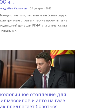
ЭС и...
ундузбек Калыков
-
24 февраля 2023
 Фонде отметили, что впервые финансируют
кие крупные стратегические проекты, и на
егодняшний день для РКФР эти суммы стали
екордными.
кологичное отопление для
илмассивов и авто на газе.
ак предлагает бороться...