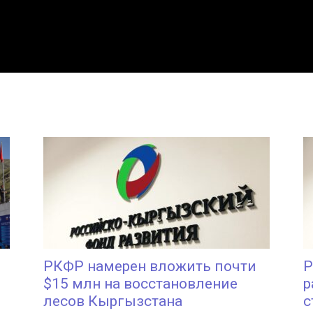
РКФР намерен вложить почти
Р
$15 млн на восстановление
р
лесов Кыргызстана
с