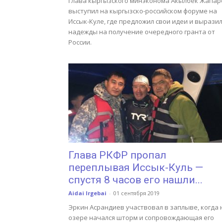
Глава кыргызского минэконома Акылбек Жапар
выступил на кыргызско-российском форуме на
Иссык-Куле, где предложил свои идеи и вырази
надежды на получение очередного гранта от
России.
Глава РКФР пропал
переплывая Иссык-Куль —
спустя 8 часов его нашли...
Aidai Irgebai
-
01 сентября 2019
Эркин Асрандиев участвовал в заплыве, когда 
озере начался шторм и сопровождающая его