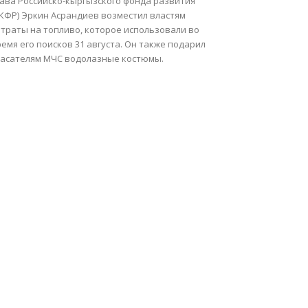
лава Российско-кыргызского фонда развития
РКФР) Эркин Асрандиев возместил властям
атраты на топливо, которое использовали во
емя его поисков 31 августа. Он также подарил
пасателям МЧС водолазные костюмы.