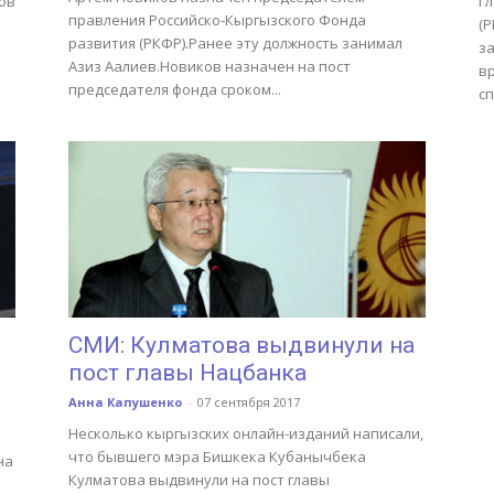
ов
Г
правления Российско-Кыргызского Фонда
(
развития (РКФР).Ранее эту должность занимал
л
з
Азиз Аалиев.Новиков назначен на пост
вр
председателя фонда сроком...
с
СМИ: Кулматова выдвинули на
пост главы Нацбанка
Анна Капушенко
-
07 сентября 2017
Несколько кыргызских онлайн-изданий написали,
что бывшего мэра Бишкека Кубанычбека
на
Кулматова выдвинули на пост главы