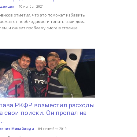
едакция
-
10 ноября 2021
овиков отметил, что это поможет избавить
орожан от необходимости топить свои дома
лем, и снизит проблему смога в столице.
лава РКФР возместил расходы
а свои поиски. Он пропал на
..
вгения Михайлиди
-
04 сентября 2019