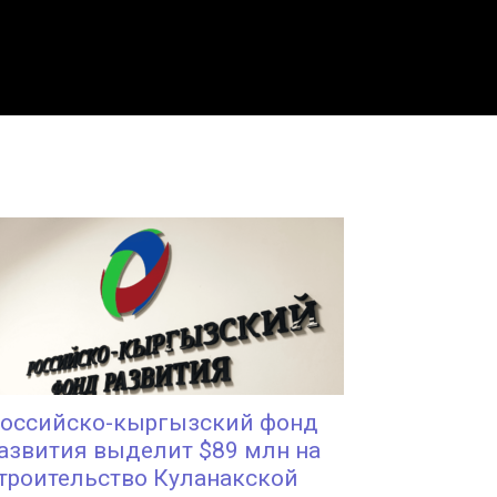
оссийско-кыргызский фонд
азвития выделит $89 млн на
троительство Куланакской