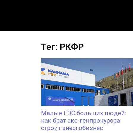
Тег: РКФР
Малые ГЭС больших людей:
как брат экс-генпрокурора
строит энергобизнес