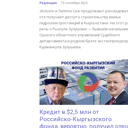
Редакция
-
15 сентября 2025
«Клооп» и Temirov Live продолжают расследоват
кто получает доступ к строительству малых
гидроэлектростанций в Кыргызстане. На этот р
речь о Рыскуле Зулушове — бывшем начальни
Ошского областного управления Судебного
департамента и родном брате экс-генпрокуро
Курманкула Зулушева.
Кредит в $2,5 млн от
Российско-Кыргызского
фонда, вероятно, получил отец