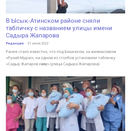
В Ысык-Атинском районе сняли
табличку с названием улицы имени
Садыра Жапарова
Редакция
-
01 июля 2022
Ранее стало известно, что под Бишкеком, за жилмассивом
«Рухий-Мурас», на одном из столбов установили табличку
«Садыр Жапаров көчөсү» (улица Садыра Жапарова).