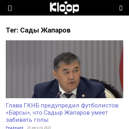
KLOOP.KG
Тег: Сады Жапаров
—
Новости
Кыргызстана
Глава ГКНБ предупредил футболистов
«Барсы», что Садыр Жапаров умеет
забивать голы
Редакция
-
29 августа 2023