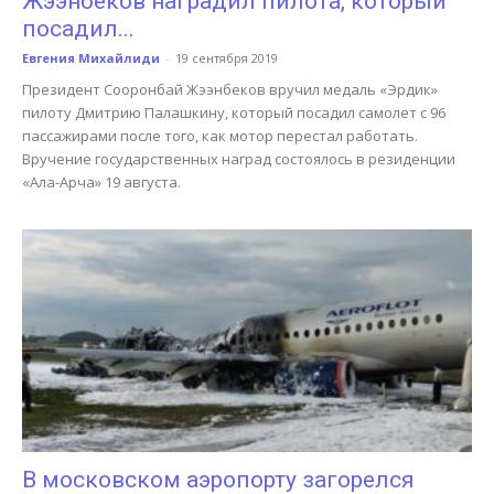
Жээнбеков наградил пилота, который
посадил...
Евгения Михайлиди
-
19 сентября 2019
Президент Сооронбай Жээнбеков вручил медаль «Эрдик»
пилоту Дмитрию Палашкину, который посадил самолет с 96
пассажирами после того, как мотор перестал работать.
Вручение государственных наград состоялось в резиденции
«Ала-Арча» 19 августа.
В московском аэропорту загорелся