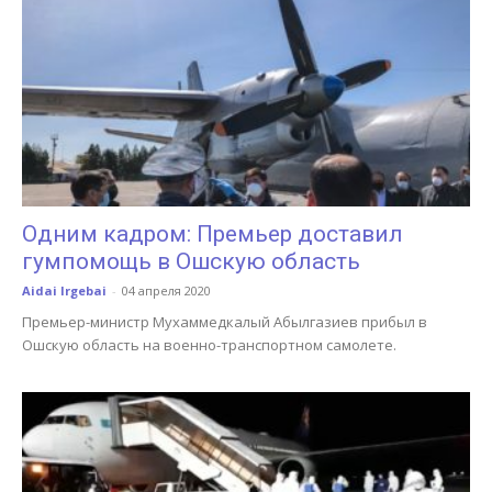
Одним кадром: Премьер доставил
гумпомощь в Ошскую область
Aidai Irgebai
-
04 апреля 2020
Премьер-министр Мухаммедкалый Абылгазиев прибыл в
Ошскую область на военно-транспортном самолете.