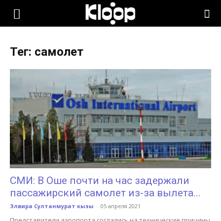
KLOOP.KG
Тег: самолет
—
Новости
Кыргызстана
СМИ: В Оше почти на час задержали
пассажирский самолет из-за вылета...
Элвира Султанмурат кызы
-
05 апреля 2021
Представители аэропорта сослались на технические причины