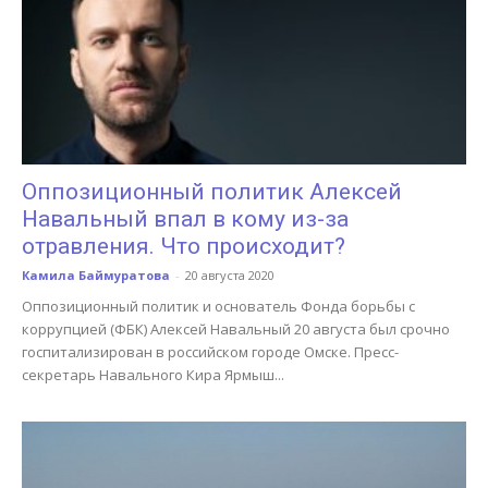
Оппозиционный политик Алексей
Навальный впал в кому из-за
отравления. Что происходит?
Камила Баймуратова
-
20 августа 2020
Оппозиционный политик и основатель Фонда борьбы с
коррупцией (ФБК) Алексей Навальный 20 августа был срочно
госпитализирован в российском городе Омске. Пресс-
секретарь Навального Кира Ярмыш...