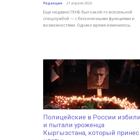
Редакция
-
21 апреля 2026
Еще недавно ГКНБ был какой-то всесильной
спецслужбой — с бесконечными функциями и
возможностями. Однако время изменилось.
Полицейские в России избил
и пытали уроженца
Кыргызстана, который принес