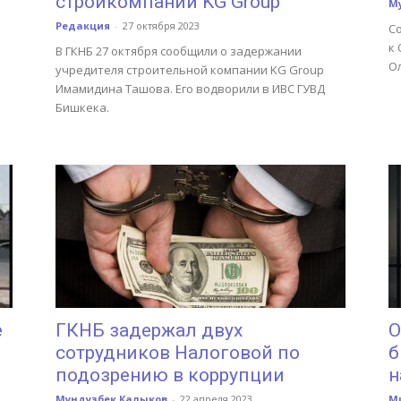
стройкомпании KG Group
М
Редакция
-
27 октября 2023
С
к
В ГКНБ 27 октября сообщили о задержании
О
учредителя строительной компании KG Group
Имамидина Ташова. Его водворили в ИВС ГУВД
Бишкека.
е
ГКНБ задержал двух
О
сотрудников Налоговой по
б
подозрению в коррупции
н
Мундузбек Калыков
-
22 апреля 2023
М