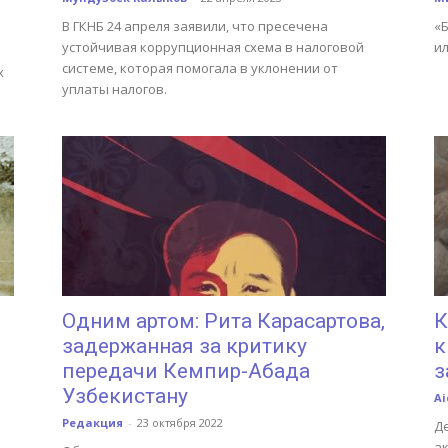
В ГКНБ 24 апреля заявили, что пресечена
«
устойчивая коррупционная схема в налоговой
и
системе, которая помогала в уклонении от
х
уплаты налогов.
Одним артом: Рита Карасартова,
К
задержанная за критику
к
передачи Кемпир-Абада
з
Узбекистану
Ai
Редакция
-
23 октября 2022
Д
а