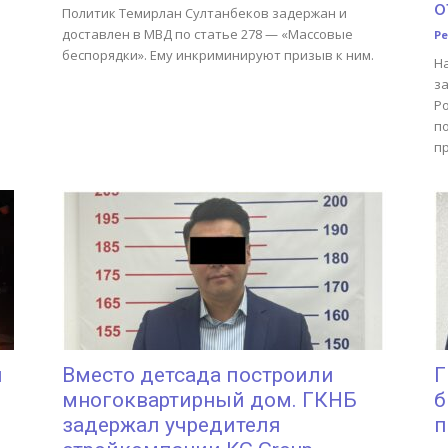
о
Политик Темирлан Султанбеков задержан и
доставлен в МВД по статье 278 — «Массовые
Р
беспорядки». Ему инкриминируют призыв к ним.
Н
з
Ро
п
п
и
Вместо детсада построили
Г
многоквартирный дом. ГКНБ
б
задержал учредителя
п