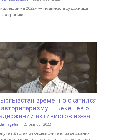
Бишкек, зима 2022», — подписала художница
ллюстрацию.
ыргызстан временно скатился
 авторитаризму — Бекешев о
адержании активистов из-за...
dai Irgebai
-
23 октября 2022
епутат Дастан Бекешев считает задержания
ктивистов и политиков, выступавших против