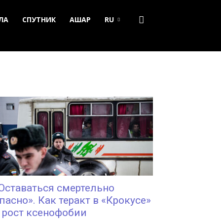
ЛА
СПУТНИК
АШАР
RU
Оставаться смертельно
пасно». Как теракт в «Крокусе»
 рост ксенофобии