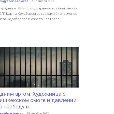
ундузбек Калыков
-
11 октября 2023
отрудники ГКНБ по подозрению в причастности
 ОПГ Камчы Кольбаева задержали бизнесменов
лега Подобедова и Азрета Боотаева.
дним артом: Художница о
ишкекском смоге и давлении
а свободу в...
ирайым Алмас
-
26 декабря 2022