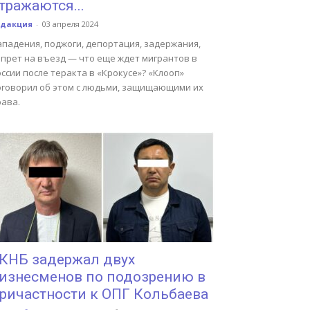
тражаются...
едакция
-
03 апреля 2024
ападения, поджоги, депортация, задержания,
апрет на въезд — что еще ждет мигрантов в
ссии после теракта в «Крокусе»? «Клооп»
оговорил об этом с людьми, защищающими их
рава.
КНБ задержал двух
изнесменов по подозрению в
ричастности к ОПГ Кольбаева