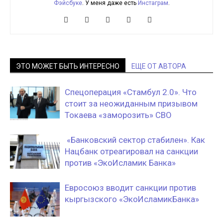
Фэйсбуке
. У меня даже есть
Инстаграм
.
ЭТО МОЖЕТ БЫТЬ ИНТЕРЕСНО
ЕЩЕ ОТ АВТОРА
Спецоперация «Стамбул 2.0». Что
стоит за неожиданным призывом
Токаева «заморозить» СВО
«Банковский сектор стабилен». Как
Нацбанк отреагировал на санкции
против «ЭкоИсламик Банка»
Евросоюз вводит санкции против
кыргызского «ЭкоИсламикБанка»