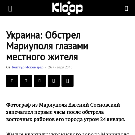
KLOOP.KG
Украина: Обстрел
—
Мариуполя глазами
местного жителя
Новости
От
Бектур Искендер
-
26 января 2015
Кыргызстана
Фотограф из Мариуполя Евгений Сосновский
запечатлел первые часы после обстрела
восточных районов его города утром 24 января.
Жилые кварталы украинского города Мариуполя