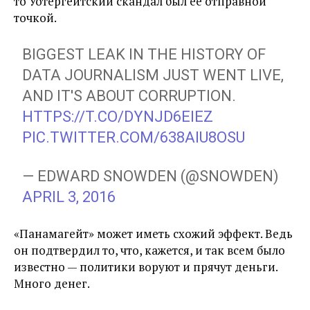
то Уотергейтский скандал был её отправной
точкой.
BIGGEST LEAK IN THE HISTORY OF
DATA JOURNALISM JUST WENT LIVE,
AND IT'S ABOUT CORRUPTION.
HTTPS://T.CO/DYNJD6EIEZ
PIC.TWITTER.COM/638AIU8OSU
— EDWARD SNOWDEN (@SNOWDEN)
APRIL 3, 2016
«Панамагейт» может иметь схожий эффект. Ведь
он подтвердил то, что, кажется, и так всем было
известно — политики воруют и прячут деньги.
Много денег.