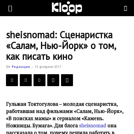
KLOOP.KG
sheisnomad: Сценаристка
—
«Салам, Нью-Йорк» о том,
как писать кино
Новости
От
Редакция
-
13 февраля 2017
Кыргызстана
Гульжан Токтогулова – молодая сценаристка,
работавшая над фильмами «Салам, Нью-Йорк»,
«В поисках мамы» и сериалом «Камень.
Ножницы. Бумага». Для блога
sheisnomad
она
рассказала о том, почему решила работать в