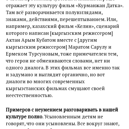
отражает эту культуру фильм «Курманжан Датка».
Там всё разворачивается полувзглядами,
знаками, действиями, перешептыванием. Или,
например, казахский фильм «Келин», сценарий
которого написан [кыргызским режиссером]
Актан Арым Кубатом вместе с [другим
кыргызским режиссером] Маратом Сарулу и
Ермеком Турсуновым, тоже примечателен тем,
что герои не обмениваются словами, нет ни
одного диалога. В этих фильмах все именно так
и задумано и выглядит органично, но вот
диалоги во многих современных
кыргызстанских фильмах смущают своей
неестественностью.
Примеров с неумением разговаривать в нашей
культуре полно
. Усыновленным детям не
говорят, что они усыновлены. Все вокруг знают,