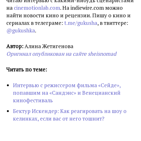
читаю интервью с какими-нибудь сценаристами
на
cinemotionlab.com
. На indiewire.com можно
найти новости кино и рецензии. Пишу о кино и
сериалах в телеграме:
t.me/gukusha
, в твиттере:
@gukushka
.
Автор:
Алина Жетигенова
Оригинал опубликован на сайте sheisnomad
Читать по теме:
Интервью с режиссером фильма «Сейде»,
попавшим на «Сандэнс» и Венецианский
кинофестиваль
Бектур Искендер: Как реагировать на шоу о
келинках, если вас от него тошнит?