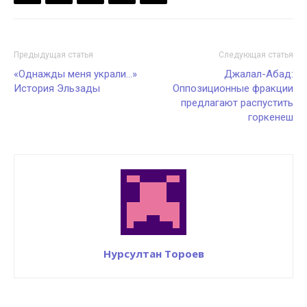
Предыдущая статья
Следующая статья
«Однажды меня украли…»
Джалал-Абад:
История Эльзады
Оппозиционные фракции
предлагают распустить
горкенеш
Нурсултан Тороев