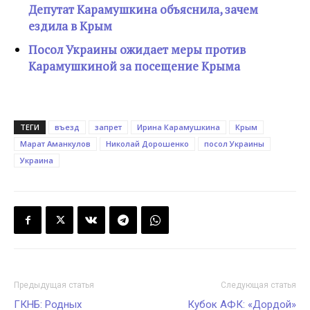
Депутат Карамушкина объяснила, зачем
ездила в Крым
Посол Украины ожидает меры против
Карамушкиной за посещение Крыма
ТЕГИ
въезд
запрет
Ирина Карамушкина
Крым
Марат Аманкулов
Николай Дорошенко
посол Украины
Украина
Предыдущая статья
Следующая статья
ГКНБ: Родных
Кубок АФК: «Дордой»