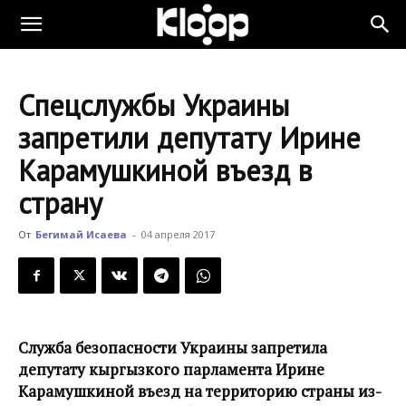
KLOOP.KG
Спецслужбы Украины
—
запретили депутату Ирине
Карамушкиной въезд в
Новости
страну
От
Бегимай Исаева
-
04 апреля 2017
Кыргызстана
Служба безопасности Украины запретила
депутату кыргызкого парламента Ирине
Карамушкиной въезд на территорию страны из-