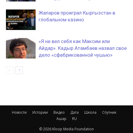
Жапаров проиграл Кыргызстан в
глобальном казино
«Я не вел себя как Максим или
Айдар». Кадыр Атамбаев назвал свое
дело «сфабрикованной чушью»
Новости
Истории
Видео
Дата
Школа
Спутник
Ашар
RU
© 2026 Kloop Media Foundation