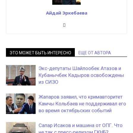
Айдай Эркебаева
ЭТО МОЖЕТ БЫТЬ ИНТЕРЕСНО
ЕЩЕ ОТ АВТОРА
Экс-депутаты Шайлообек Атазов и
Кубанычбек Кадыров освобождены
из СИЗО
Жапаров заявил, что кримавторитет
Камчы Кольбаев не поддерживал его
во время октябрьских событий
Сапар Исаков и машина от ОПГ. Что
не так с пресс-релизом ГКНБ?