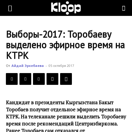
KLOOP.KG
Выборы-2017: Торобаеву
—
выделено эфирное время на
КТРК
Новости
От
Айдай Эркебаева
-
05 октября 2017
Кыргызстана
Кандидат в президенты Кыргызстана Бакыт
Торобаев получит отдельное эфирное время на
КТРК. На телеканале решили выделить Торобаеву
время после рекомендаций Центризбиркома.
Ранее Торобаев сам отказался от