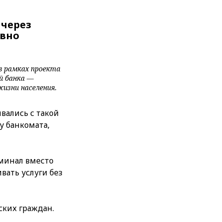
 через
ивно
в рамках проекта
й банка —
жизни населения.
вались с такой
у банкомата,
минал вместо
вать услуги без
ских граждан.