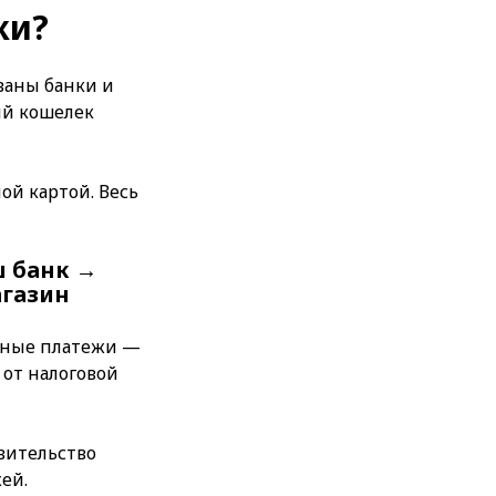
жи?
ованы банки и
ый кошелек
ой картой. Весь
ш банк →
агазин
ичные платежи —
 от налоговой
авительство
ей.