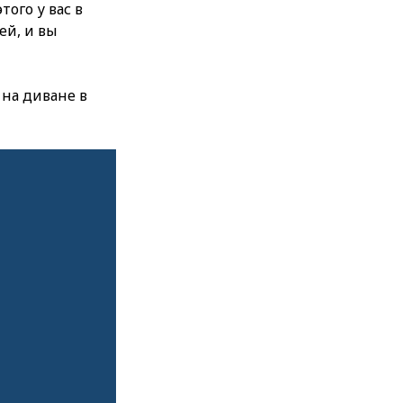
того у вас в
ей, и вы
на диване в