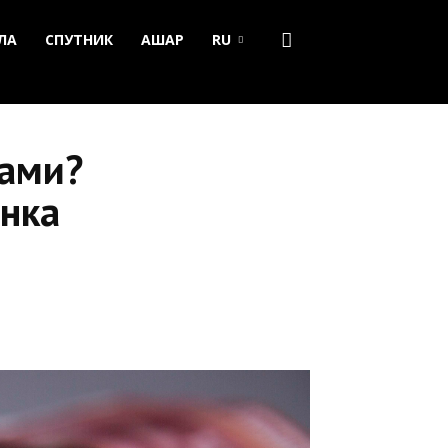
ЛА
СПУТНИК
АШАР
RU
жами?
анка