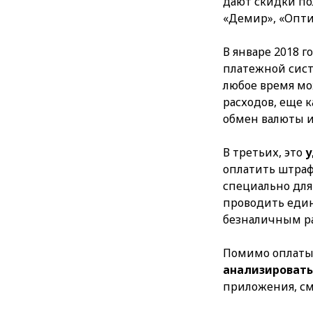
дают скидки по
«Демир», «Опт
В январе 2018 
платежной сист
любое время мо
расходов, еще 
обмен валюты 
В третьих, это
у
оплатить штраф
специально для
проводить един
безналичным ра
Помимо оплаты 
анализировать
приложения, см