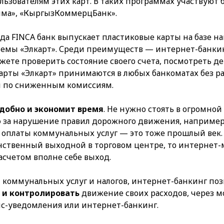
льзователям этих карт. В таких программах участвуют 
има», «КыргызКоммерцБанк».
года FINCA банк выпускает пластиковые карты на базе 
емы «Элкарт». Среди преимуществ — интернет-банкинг
жете проверить состояние своего счета, посмотреть д
карты «Элкарт» принимаются в любых банкоматах без р
и по сниженным комиссиям.
добно и экономит время
. Не нужно стоять в огромной
 за нарушение правил дорожного движения, например
 оплаты коммунальных услуг — это тоже прошлый век.
ственный выходной в торговом центре, то интернет-
счетом вполне себе выход.
коммунальных услуг и налогов, интернет-банкинг поз
 и контролировать
движение своих расходов, через 
с-уведомления или интернет-банкинг.