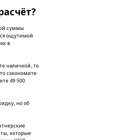
расчёт?
ной суммы
ится ощутимой
ек в
те наличкой, то
 то сэкономите
ите 49 500
идку, но об
артнерские
оты, которые