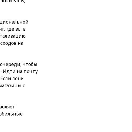
банки KICB,
национальной
, где вы в
етализацию
асходов на
 очереди, чтобы
. Идти на почту
 Если лень
магазины с
воляет
мобильные