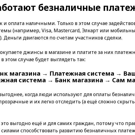
работают безналичные плате
ак и оплата наличными. Только в этом случае задейств
емы (например, Visa, Mastercard, Элкарт или мобильн
). Деньги двигаются по счетам участников сделки.
окупаете джинсы в магазине и платите за них платежн
в этом случае будет выглядеть так:
нк магазина → Платежная система → Ва
жная система → Банк магазина → Сам м
выгоднее, когда люди используют для оплаты безнал
прозрачные и их легко отследить (а ещё сложно скрыть
а это выгодно ещё и для самих граждан, потому что пр
 силами способствовать развитию безналичных платеж