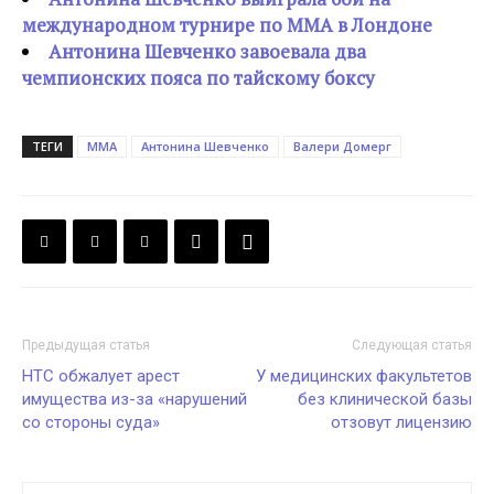
международном турнире по ММА в Лондоне
Антонина Шевченко завоевала два
чемпионских пояса по тайскому боксу
ТЕГИ
MMA
Антонина Шевченко
Валери Домерг
Предыдущая статья
Следующая статья
НТС обжалует арест
У медицинских факультетов
имущества из-за «нарушений
без клинической базы
со стороны суда»
отзовут лицензию