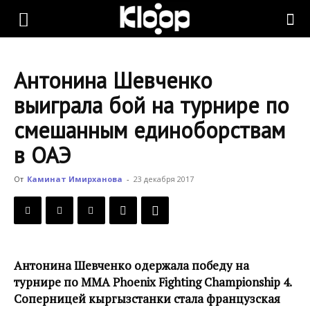
KLOOP.KG
Антонина Шевченко
—
выиграла бой на турнире по
смешанным единоборствам
Новости
в ОАЭ
От
Каминат Имирханова
-
23 декабря 2017
Кыргызстана
Антонина Шевченко одержала победу на
турнире по ММА Phoenix Fighting Championship 4.
Соперницей кыргызстанки стала французская