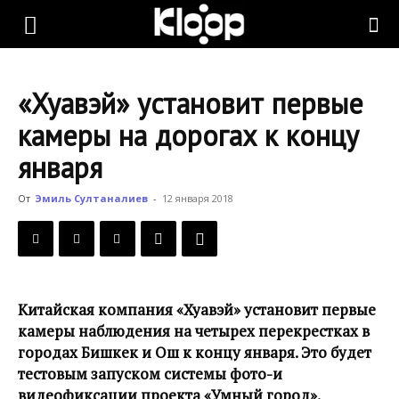
KLOOP.KG
«Хуавэй» установит первые
—
камеры на дорогах к концу
января
Новости
От
Эмиль Султаналиев
-
12 января 2018
Кыргызстана
Китайская компания «Хуавэй» установит первые
камеры наблюдения на четырех перекрестках в
городах Бишкек и Ош к концу января. Это будет
тестовым запуском системы фото-и
видеофиксации проекта «Умный город».