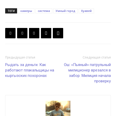
ТЕГИ
камеры
система
Умный город
Хуавей
Предыдущая статья
Следующая статья
Рыдать за деньги. Как
Ош: «Пьяный» патрульный
работают плакальщицы на
милиционер врезался в
кыргызских похоронах
забор. Милиция начала
проверку