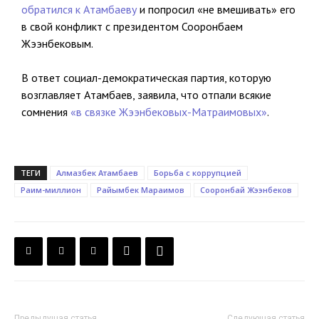
обратился к Атамбаеву
и попросил «не вмешивать» его
в свой конфликт с президентом Сооронбаем
Жээнбековым.
В ответ социал-демократическая партия, которую
возглавляет Атамбаев, заявила, что отпали всякие
сомнения
«в связке Жээнбековых-Матраимовых»
.
ТЕГИ
Алмазбек Атамбаев
Борьба с коррупцией
Раим-миллион
Райымбек Мараимов
Сооронбай Жээнбеков
Предыдущая статья
Следующая статья