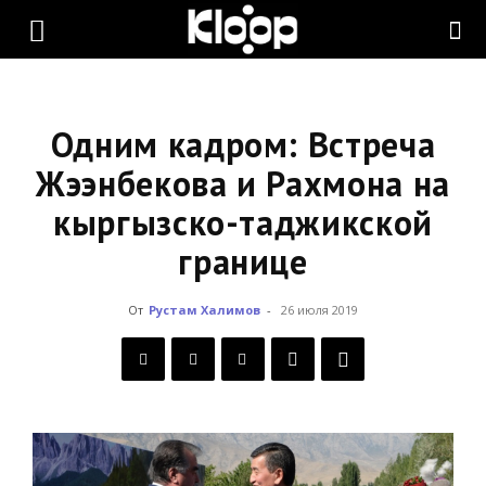
KLOOP.KG
—
Одним кадром: Встреча
Жээнбекова и Рахмона на
кыргызско-таджикской
Новости
границе
Кыргызстана
От
Рустам Халимов
-
26 июля 2019