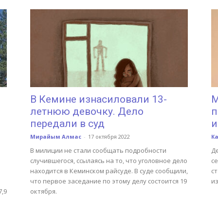
В Кемине изнасиловали 13-
М
летнюю девочку. Дело
п
передали в суд
и
Мирайым Алмас
-
17 октября 2022
К
В милиции не стали сообщать подробности
Д
случившегося, ссылаясь на то, что уголовное дело
с
находится в Кеминском райсуде. В суде сообщили,
ст
что первое заседание по этому делу состоится 19
из
,9
октября.