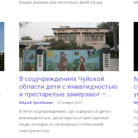
Бешик решили уже несколько дней назад.
Mo
В соцучреждениях Чуйской
М
области дети с инвалидностью
с
у
и престарелые замерзают —...
у
Айдай Эркебаева
-
22 января 2023
М
В пяти соцучреждениях, где содержатся дети с
Су
инвалидностью, дети-сироты и престарелые
го
люди, холодно из-за веерных отключений
к
электричества.
о