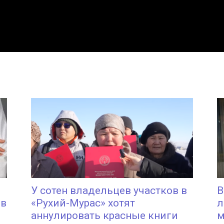
У сотен владельцев участков в
В
 в
«Рухий-Мурас» хотят
л
аннулировать красные книги
м