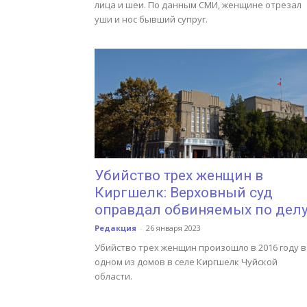
лица и шеи. По данным СМИ, женщине отрезал
уши и нос бывший супруг.
Убийство трех женщин в
Киргшелк: Верховный суд
оправдал обвиняемых по дел
Редакция
-
26 января 2023
Убийство трех женщин произошло в 2016 году в
одном из домов в селе Киргшелк Чуйской
области.