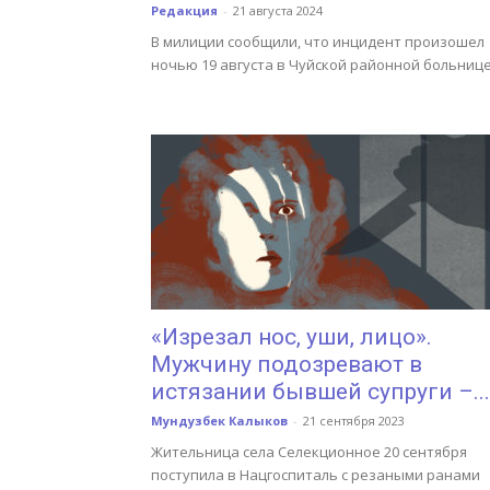
Редакция
-
21 августа 2024
В милиции сообщили, что инцидент произошел
ночью 19 августа в Чуйской районной больнице
«Изрезал нос, уши, лицо».
Мужчину подозревают в
истязании бывшей супруги –...
Мундузбек Калыков
-
21 сентября 2023
Жительница села Селекционное 20 сентября
поступила в Нацгоспиталь с резаными ранами