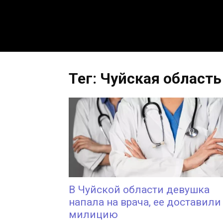
Тег: Чуйская область
В Чуйской области девушка
напала на врача, ее доставили
милицию