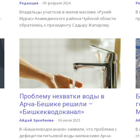
Редакция
-
09 февраля 2024
Р
Владельцы участков в жилом массиве «Рухий-
В
.
Мурас» Аламединского района Чуйской области
п
обратились к президенту Садыру Жапарову.
Проблему нехватки воды в
Б
Арча-Бешике решили –
г
«Бишкекводоканал»
M
Айдай Эркебаева
-
06 июля 2023
А
В «Бишкекводоканале» заявили, что проблема с
В 
дефицитом питьевой воды жилмассиве Арча-
с