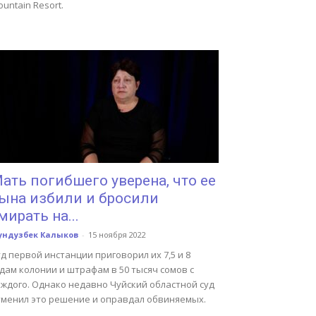
untain Resort.
ать погибшего уверена, что ее
ына избили и бросили
мирать на...
ундузбек Калыков
-
15 ноября 2022
д первой инстанции приговорил их 7,5 и 8
дам колонии и штрафам в 50 тысяч сомов с
аждого. Однако недавно Чуйский областной суд
тменил это решение и оправдал обвиняемых.