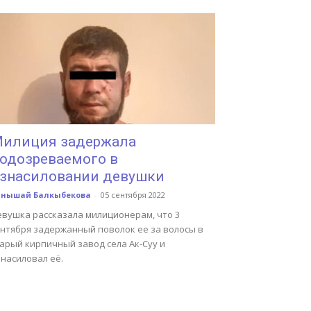
илиция задержала
одозреваемого в
знасиловании девушки
анышай Балкыбекова
-
05 сентября 2022
евушка рассказала милиционерам, что 3
ентября задержанный поволок ее за волосы в
арый кирпичный завод села Ак-Суу и
насиловал её.