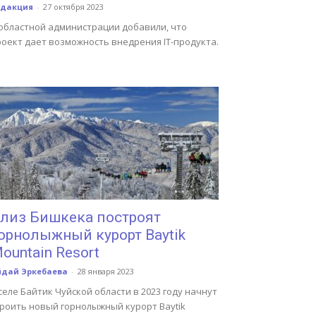
едакция
-
27 октября 2023
 областной администрации добавили, что
роект дает возможность внедрения IT-продукта.
лиз Бишкека построят
орнолыжный курорт Baуtik
ountain Resort
йдай Эркебаева
-
28 января 2023
селе Байтик Чуйской области в 2023 году начнут
троить новый горнолыжный курорт Baуtik