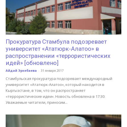
Прокуратура Стамбула подозревает
университет «Ататюрк-Алатоо» в
распространении «террористических
идей» [обновлено]
Айдай Эркебаева
-
31 января 2017
Стамбульская прокуратура подозревает международный
университет «Ататюрк-Алатоо», который находится в
Кыргызстане, в том, что он распространяет
«террористические идеи». Новость обновлена в 17:30:
Уважаемые читатели, приносим...