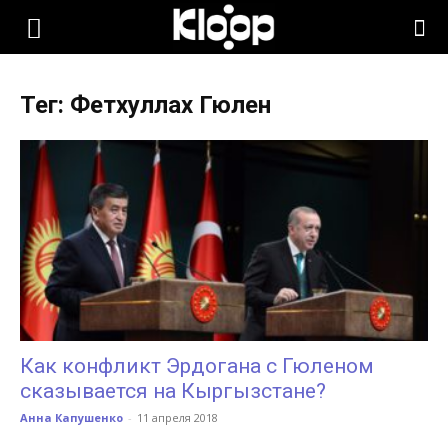
KLOOP.KG
Тег: Фетхуллах Гюлен
—
Новости
Кыргызстана
Как конфликт Эрдогана с Гюленом
сказывается на Кыргызстане?
Анна Капушенко
-
11 апреля 2018