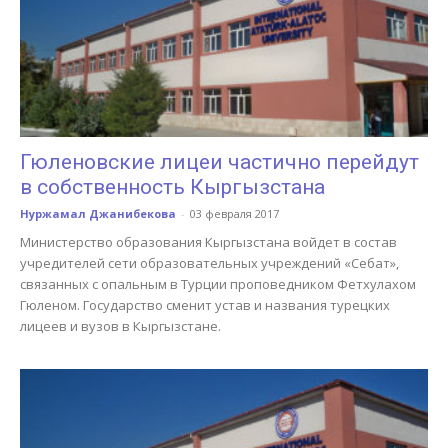
Гюленовские лицеи частично перейдут
в собственность Кыргызстана
Нуржамал Джанибекова
-
03 февраля 2017
Министерство образования Кыргызстана войдет в состав
учредителей сети образовательных учреждений «Себат»,
связанных с опальным в Турции проповедником Фетхулахом
Гюленом. Государство сменит устав и названия турецких
лицеев и вузов в Кыргызстане.