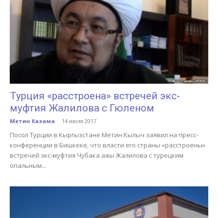
Турция «расстроена» встречей экс-
муфтия Жалилова с Гюленом
Метин Казама
-
14 июля 2017
Посол Турции в Кыргызстане Метин Кылыч заявил на пресс-
конференции в Бишкеке, что власти его страны «расстроены»
встречей экс-муфтия Чубака ажы Жалилова с турецким
опальным...