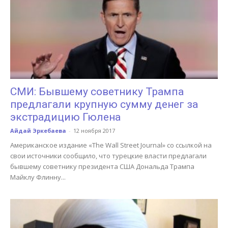
СМИ: Бывшему советнику Трампа
предлагали крупную сумму денег за
экстрадицию Гюлена
Айдай Эркебаева
-
12 ноября 2017
Американское издание «The Wall Street Journal» со ссылкой на
свои источники сообщило, что турецкие власти предлагали
бывшему советнику президента США Дональда Трампа
Майклу Флинну...