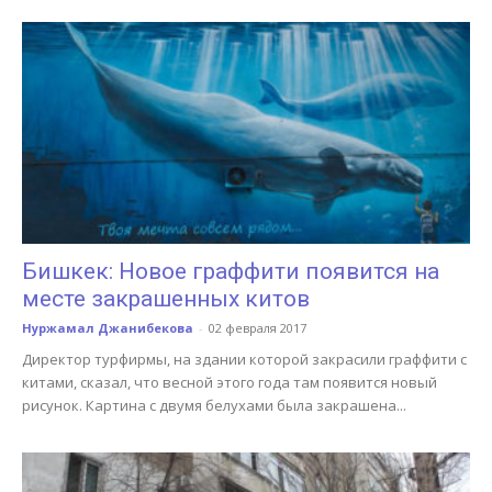
Бишкек: Новое граффити появится на
месте закрашенных китов
Нуржамал Джанибекова
-
02 февраля 2017
Директор турфирмы, на здании которой закрасили граффити с
китами, сказал, что весной этого года там появится новый
рисунок. Картина с двумя белухами была закрашена...