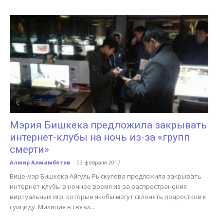
Мэрия Бишкека предложила закрывать
интернет-клубы на ночь из-за «групп
смерти»
Алмир Алмамбетов
-
03 февраля 2017
Вице-мэр Бишкека Айгуль Рыскулова предложила закрывать
интернет-клубы в ночное время из-за распространения
виртуальных игр, которые якобы могут склонять подростков к
суициду. Милиция в связи...