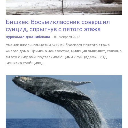
Бишкек: Восьмиклассник совершил
суицид, спрыгнув с пятого этажа
Нуржамал Джанибекова
-
01 февраля 2017
Ученик школы-гимназии №12 выбросился с пятого этажа
жилого дома. Причина неизвестна, милиция выясняет, связано
ли это с «играми, подталкивающими к суицидам». ГУВД
Бишкека сообщило,...