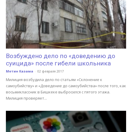
Возбуждено дело по «доведению до
суицида» после гибели школьника
Метин Казама
-
02 февраля 2017
Милиция возбудила дело по статьям «Склонение к
самоубийству» и «Доведение до самоубийства» после того, как
восьмиклассник в Бишкеке выбросился с пятого этажа.
Милиция проверяет...