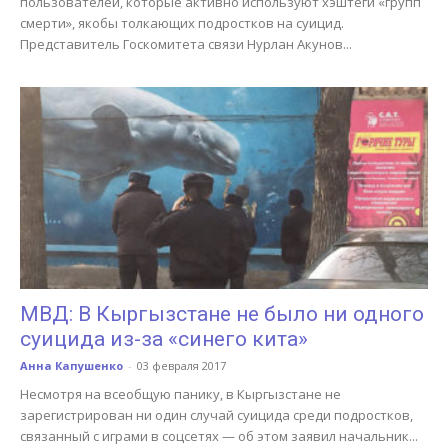
пользователей, которые активно используют хэштеги «групп
смерти», якобы толкающих подростков на суицид.
Представитель Госкомитета связи Нурлан Акунов...
МВД: В Кыргызстане не было ни одного
суицида из-за «синего кита»
Анна Капушенко
-
03 февраля 2017
Несмотря на всеобщую панику, в Кыргызстане не
зарегистрирован ни один случай суицида среди подростков,
связанный с играми в соцсетях — об этом заявил начальник...