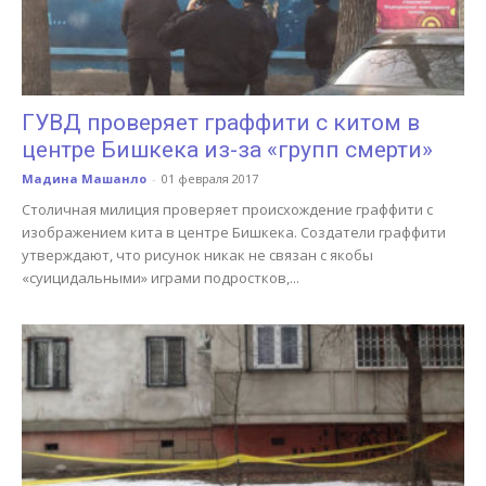
ГУВД проверяет граффити с китом в
центре Бишкека из-за «групп смерти»
Мадина Машанло
-
01 февраля 2017
Столичная милиция проверяет происхождение граффити с
изображением кита в центре Бишкека. Создатели граффити
утверждают, что рисунок никак не связан c якобы
«суицидальными» играми подростков,...