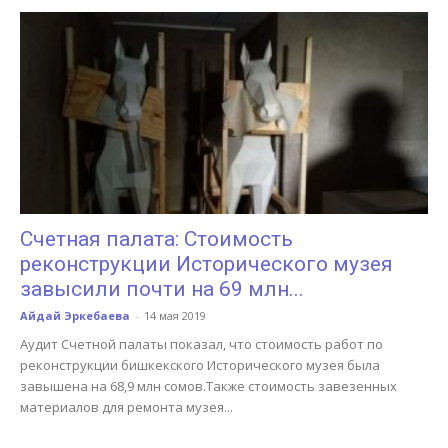
Счетная палата: Стоимость
реконструкции Исторического музея
завысили почти на 69 млн...
Айдай Эркебаева
-
14 мая 2019
Аудит Счетной палаты показал, что стоимость работ по
реконструкции бишкекского Исторического музея была
завышена на 68,9 млн сомов.Также стоимость завезенных
материалов для ремонта музея...