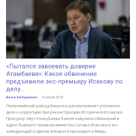
«Пытался завоевать доверие
Атамбаева»: Какое обвинение
предъявили экс-премьеру Исакову по
делу...
Анна Капушенко
-
10 июля 2019
Первомайский райсуд Бишкека рассматривает уголовное
дело о коррупции при реконструкции Исторического музея.
Прокурор Умут Конкубаева 9 июля озвучила обвинения в
адрес бывшего премьер-министра Сапара Исакова и экс-
заведующей отделом аппарата президента Миры