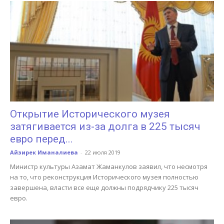
Открытие Исторического музея
затягивается из-за долга в 225 тысяч
евро перед...
Айзирек Иманалиева
-
22 июля 2019
Министр культуры Азамат Жаманкулов заявил, что несмотря
на то, что реконструкция Исторического музея полностью
завершена, власти все еще должны подрядчику 225 тысяч
евро.