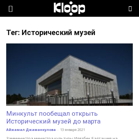
KLOOP.KG
Тег: Исторический музей
—
Новости
Кыргызстана
Минкульт пообещал открыть
Исторический музей до марта
Айжамал Джаманкулова
-
13 января 2021
Замминистра министра культуры Илязбек Балташев на