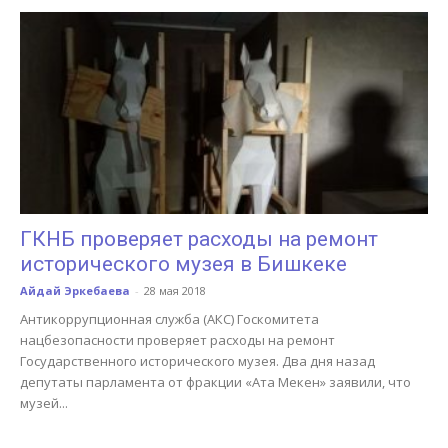
ГКНБ проверяет расходы на ремонт
исторического музея в Бишкеке
Айдай Эркебаева
-
28 мая 2018
Антикоррупционная служба (АКС) Госкомитета
нацбезопасности проверяет расходы на ремонт
Государственного исторического музея. Два дня назад
депутаты парламента от фракции «Ата Мекен» заявили, что
музей...