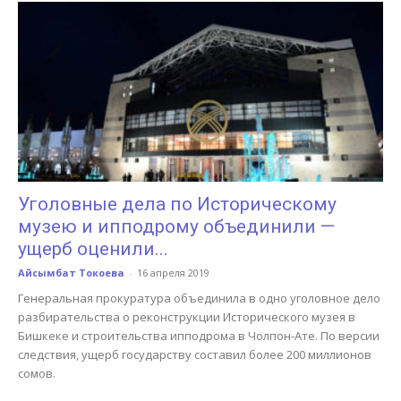
Уголовные дела по Историческому
музею и ипподрому объединили —
ущерб оценили...
Айсымбат Токоева
-
16 апреля 2019
Генеральная прокуратура объединила в одно уголовное дело
разбирательства о реконструкции Исторического музея в
Бишкеке и строительства ипподрома в Чолпон-Ате. По версии
следствия, ущерб государству составил более 200 миллионов
сомов.