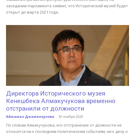
заседании парламента заявил, что Исторический музей будет
открыт до марта 2021 года.
Директора Исторического музея
Кенешбека Алмакучукова временно
отстранили от должности
Айжамал Джаманкулова
-
30 ноября 2020
По словам Алмакучукова, его отстранение от должности не
относится ни к последним политическим событиям, ни к делу о