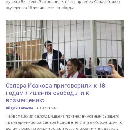
музея в Бишкеке. Это значит, что экс-премьер Сапар Исаков
осужден на 18 лет лишения свободы.
Сапара Исакова приговорили к 18
годам лишения свободы и к
возмещению...
Айдай Токоева
-
09 июня 2020
Первомайский райсуд Бишкека признал виновным бывшего
премьер-министра Сапара Исакова по статье «Коррупция» по
делам о реконструкции исторического музея и ипподрома в