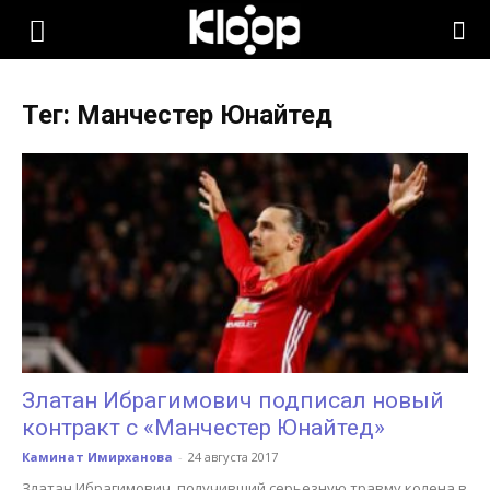
KLOOP.KG
Тег: Манчестер Юнайтед
—
Новости
Кыргызстана
Златан Ибрагимович подписал новый
контракт с «Манчестер Юнайтед»
Каминат Имирханова
-
24 августа 2017
Златан Ибрагимович, получивший серьезную травму колена в