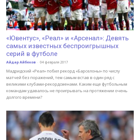
«Ювентус», «Реал» и «Арсенал»: Девять
самых известных беспроигрышных
серий в футболе
Айдар Айбеков
-
04 февраля 2017
Мадридский «Реал» побил рекорд «Барселоны» по числу
матчей без поражений, тем самым встав в один ряд с
великими клубами-рекордсменами. Каким еще футбольным
командам удавалось не проигрывать на протяжении очень
долгого времени?