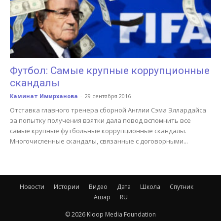
Футбол: Самые крупные коррупционные
скандалы
Каминат Имирханова
-
29 сентября 2016
Отставка главного тренера сборной Англии Сэма Эллардайса
за попытку получения взятки дала повод вспомнить все
самые крупные футбольные коррупционные скандалы.
Многочисленные скандалы, связанные с договорными...
Новости
Истории
Видео
Дата
Школа
Спутник
Ашар
RU
© 2026 Kloop Media Foundation