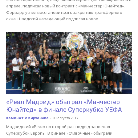
апреле, подписал новый контракт с «Манчестер Юнайтед».
Форвард успел восстановиться к закрытию трансферного
окна. Шведский нападающий подписал новое...
«Реал Мадрид» обыграл «Манчестер
Юнайтед» в финале Суперкубка УЕФА
Каминат Имирханова
-
09 августа 2017
Мадридский «Реал» во второй раз подряд завоевал
Суперкубок Европы. В финале «сливочные» обыграли