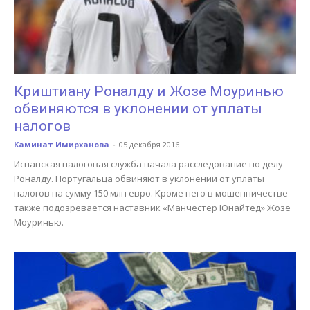
Криштиану Роналду и Жозе Моуринью
обвиняются в уклонении от уплаты
налогов
Каминат Имирханова
-
05 декабря 2016
Испанская налоговая служба начала расследование по делу
Роналду. Португальца обвиняют в уклонении от уплаты
налогов на сумму 150 млн евро. Кроме него в мошенничестве
также подозревается наставник «Манчестер Юнайтед» Жозе
Моуринью.