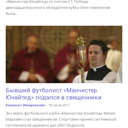
«Манчестер Юнайтед» со счетом 2:1. Победа
двенадцатикратного обладателя кубка Лиги чемпионов
была...
Бывший футболист «Манчестер
Юнайтед» подался в священники
Каминат Имирханова
-
09 июля 2017
Экс-игрок футбольного клуба «Манчестер Юнайтед» Филип
Марлайн стал священником. Спортсмен принял сан Римской
католической церкви и дал обет бедности.