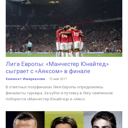
Лига Европы: «Манчестер Юнайтед»
сыграет с «Аяксом» в финале
Каминат Имирханова
-
13 мая 2017
В ответных полуфиналах Лиги Европы определились
финалисты турнира. За кубок и путевку в Лигу чемпионов
поборются «Манчестер Юнайтед» и «Аякс».