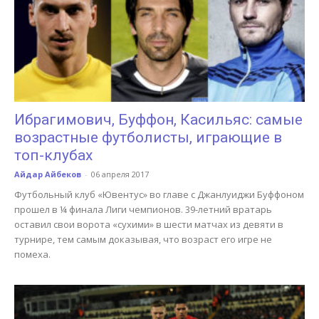
Ибрагимович, Буффон, Касильяс: самые
возрастные футболисты, играющие в
топ-клубах
Айдар Айбеков
-
06 апреля 2017
Футбольный клуб «Ювентус» во главе с Джанлуиджи Буффоном
прошел в ¼ финала Лиги чемпионов. 39-летний вратарь
оставил свои ворота «сухими» в шести матчах из девяти в
турнире, тем самым доказывая, что возраст его игре не
помеха.