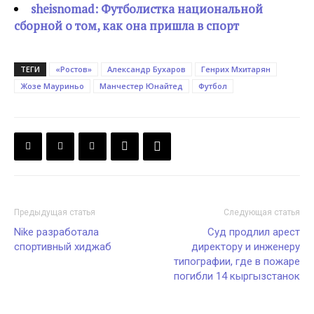
sheisnomad: Футболистка национальной
сборной о том, как она пришла в спорт
ТЕГИ
«Ростов»
Александр Бухаров
Генрих Мхитарян
Жозе Мауриньо
Манчестер Юнайтед
Футбол
Предыдущая статья
Следующая статья
Nike разработала
Суд продлил арест
спортивный хиджаб
директору и инженеру
типографии, где в пожаре
погибли 14 кыргызстанок