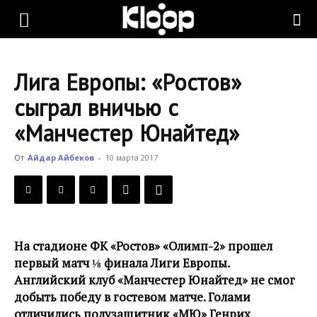
KLOOP.KG
Лига Европы: «Ростов»
—
сыграл вничью с
«Манчестер Юнайтед»
Новости
От
Айдар Айбеков
-
10 марта 2017
Кыргызстана
На стадионе ФК «Ростов» «Олимп-2» прошел
первый матч ⅛ финала Лиги Европы.
Английский клуб «Манчестер Юнайтед» не смог
добыть победу в гостевом матче. Голами
отличились полузащитник «МЮ» Генрих