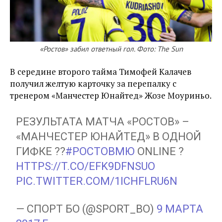
«Ростов» забил ответный гол. Фото: The Sun
В середине второго тайма Тимофей Калачев
получил желтую карточку за перепалку с
тренером «Манчестер Юнайтед» Жозе Моуриньо.
РЕЗУЛЬТАТА МАТЧА «РОСТОВ» –
«МАНЧЕСТЕР ЮНАЙТЕД» В ОДНОЙ
ГИФКЕ ??
#РОСТОВМЮ
ONLINE ?
HTTPS://T.CO/EFK9DFNSUO
PIC.TWITTER.COM/1ICHFLRU6N
— СПОРТ БО (@SPORT_BO)
9 МАРТА