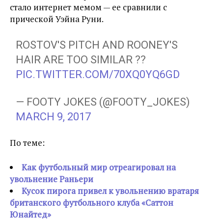
стало интернет мемом — ее сравнили с
прической Уэйна Руни.
ROSTOV'S PITCH AND ROONEY'S
HAIR ARE TOO SIMILAR ??
PIC.TWITTER.COM/70XQ0YQ6GD
— FOOTY JOKES (@FOOTY_JOKES)
MARCH 9, 2017
По теме:
Как футбольный мир отреагировал на
увольнение Раньери
Кусок пирога привел к увольнению вратаря
британского футбольного клуба «Саттон
Юнайтед»