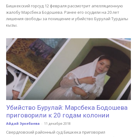
Бишкекский горсуд 12 февраля рассмотрит апелляционную
жалобу Марсбека Бодошева. Ранее его осудили на 20 лет
лишения свободы за похищение и убийство Бурулай Турдалы
кызы.
Убийство Бурулай: Марсбека Бодошева
приговорили к 20 годам колонии
Айдай Эркебаева
-
11 декабря 2018
Свердловский районный суд Бишкека приговорил