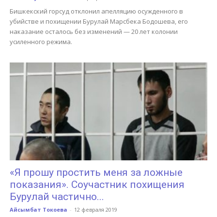
Бишкекский горсуд отклонил апелляцию осужденного в
убийстве и похищении Бурулай Марсбека Бодошева, его
наказание осталось без изменений — 20 лет колонии
усиленного режима.
«Я прошу простить меня за ложные
показания». Соучастник похищения
Бурулай частично...
Айсымбат Токоева
-
12 февраля 2019