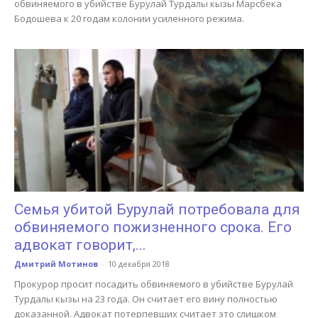
обвиняемого в убийстве Бурулай Турдалы кызы Марсбека
Бодошева к 20 годам колонии усиленного режима.
Семья убитой Бурулай потребовала для
обвиняемого пожизненного срока. Его
адвокат говорит,...
Дмитрий Мотинов
-
10 декабря 2018
Прокурор просит посадить обвиняемого в убийстве Бурулай
Турдалы кызы на 23 года. Он считает его вину полностью
доказанной. Адвокат потерпевших считает это слишком