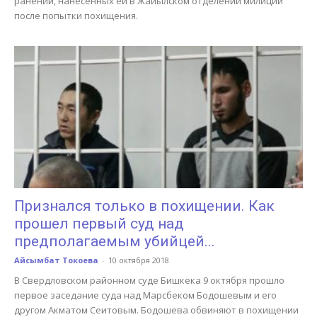
ранений, нанесенных ей в Жайылском отделении милиции
после попытки похищения.
Признался только в похищении. Как
прошел первый суд над
предполагаемым убийцей...
Айсымбат Токоева
-
10 октября 2018
В Свердловском районном суде Бишкека 9 октября прошло
первое заседание суда над Марсбеком Бодошевым и его
другом Акматом Сеитовым. Бодошева обвиняют в похищении