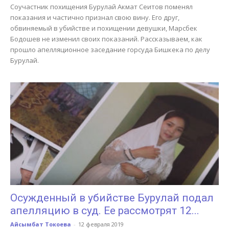
Соучастник похищения Бурулай Акмат Сеитов поменял
показания и частично признал свою вину. Его друг,
обвиняемый в убийстве и похищении девушки, Марсбек
Бодошев не изменил своих показаний. Рассказываем, как
прошло апелляционное заседание горсуда Бишкека по делу
Бурулай.
Осужденный в убийстве Бурулай подал
апелляцию в суд. Ее рассмотрят 12...
Айсымбат Токоева
-
12 февраля 2019