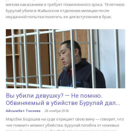
мягким наказанием и требует пожизненного срока. 19-летнюю
Бурулай убили в Жайылском отделении милиции после
неудачной попытки похитить ее для вступления в брак.
Вы убили девушку? — Не помню.
Обвиняемый в убийстве Бурулай дал...
Айсымбат Токоева
-
28 ноября 2018
Марсбек Бодошев на суде отрицает свою вину — говорит, что
«не помнит» момент убийства. Бурулай погибла от ножевых