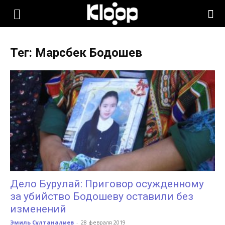
KLOOP.KG
Тег: Марсбек Бодошев
—
Новости
Кыргызстана
Дело Бурулай: Приговор осужденному
за убийство Бодошеву оставили без
изменений
Эмиль Султаналиев
-
28 февраля 2019