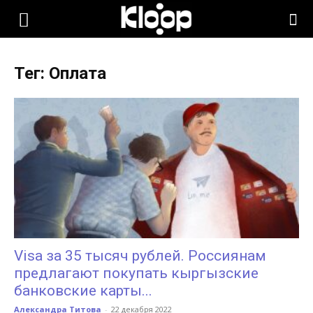
KLOOP.KG
Тег: Оплата
—
Новости
Кыргызстана
Visa за 35 тысяч рублей. Россиянам
предлагают покупать кыргызские
банковские карты...
Александра Титова
-
22 декабря 2022