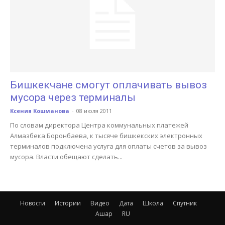
Бишкекчане смогут оплачивать вывоз
мусора через терминалы
Ксения Кошманова
-
08 июля 2011
По словам директора Центра коммунальных платежей
Алмазбека Боронбаева, к тысяче бишкекских электронных
терминалов подключена услуга для оплаты счетов за вывоз
мусора. Власти обещают сделать...
Новости
Истории
Видео
Дата
Школа
Спутник
Ашар
RU