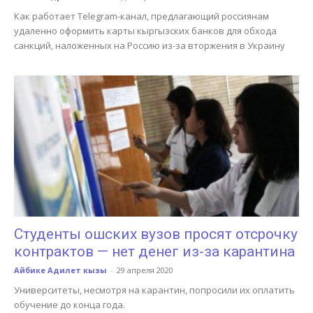
Как работает Telegram-канал, предлагающий россиянам
удаленно оформить карты кыргызских банков для обхода
санкций, наложенных на Россию из-за вторжения в Украину
Студенты ошских вузов просят отсрочку
контрактов — нет денег из-за карантина
Айбике Адилет кызы
-
29 апреля 2020
Университеты, несмотря на карантин, попросили их оплатить
обучение до конца года.