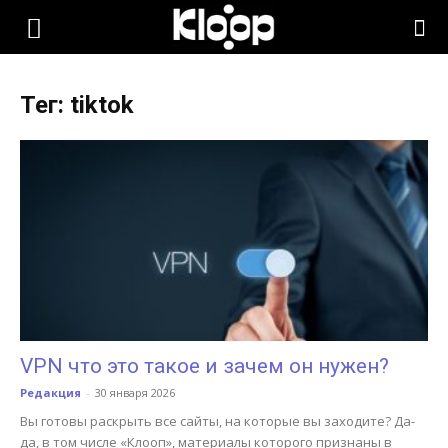
KLOOP.KG
Тег: tiktok
—
Новости
Кыргызстана
VPN что это такое и зачем он нужен?
Редакция
-
30 января 2026
Вы готовы раскрыть все сайты, на которые вы заходите? Да-
да, в том числе «Клооп», материалы которого признаны в