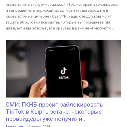
Кыргызстане экстремистскими, TikTok, который заблокирован,
и запрещенные порносайты. Если сейчас вы заходите в
Кыргызстане в интернет без VPN, наши спецслужбы могут
видеть абсолютно все сайты, которые вы посещаете. Да,
даже, если вы используете браузер в режиме «Инкогнито».
СМИ: ГКНБ просит заблокировать
TikTok в Кыргызстане, некоторые
провайдеры уже получили...
Редакция
-
16 апреля 2024