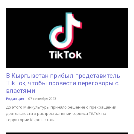
В Кыргызстан прибыл представитель
TikTok, чтобы провести переговоры с
властями
Редакция
-
07 сентября 2023
До этого Минкультуры приняло решение о прекращении
деятельности в распространении сервиса TikTok на
территории Кыргызстана.