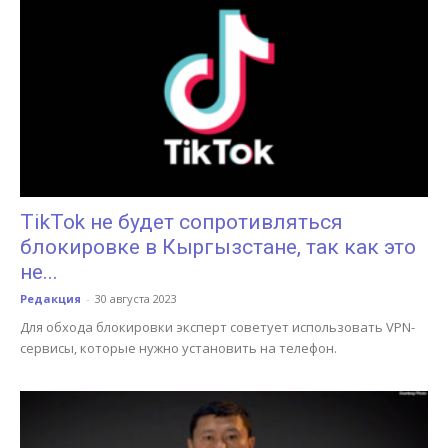
TikTok не будет сопротивляться
блокировке в Кыргызстане, так как это
не...
Редакция
-
30 августа 2023
Для обхода блокировки эксперт советует использовать VPN-
сервисы, которые нужно установить на телефон.