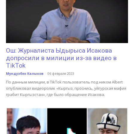
Ош: Журналиста Ыдырыса Исакова
допросили в милиции из-за видео в
TikTok
Мундузбек Калыков
-
06 февраля 2023
По данным милиции, в TikTok пользователь под ником Albert
опубликовал видеоролик «Кыргыз, проснись, уйгурская мафия
грабит Кыргызстан», где было обращение Исакова.