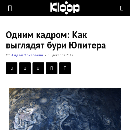
KLOOP.KG
Одним кадром: Как
—
выглядят бури Юпитера
От
Айдай Эркебаева
-
03 декабря 2017
Новости
Кыргызстана