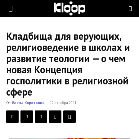
KLOOP.KG
Кладбища для верующих,
—
религиоведение в школах и
развитие теологии — о чем
Новости
новая Концепция
госполитики в религиозной
Кыргызстана
сфере
От
Елена Короткова
-
07 октября 2021