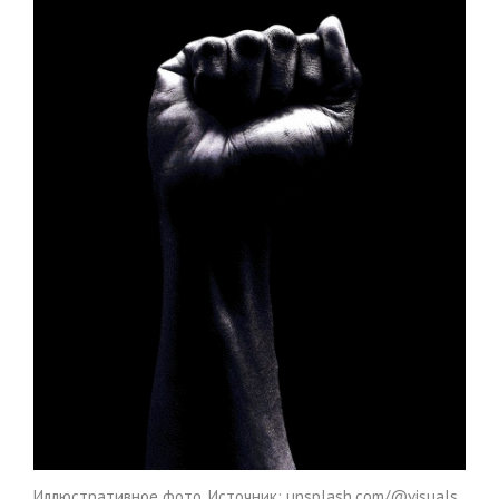
Иллюстративное фото. Источник: unsplash.com/@visuals