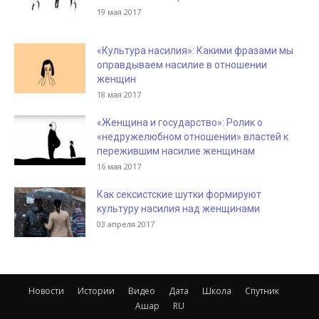
19 мая 2017
«Культура насилия»: Какими фразами мы
оправдываем насилие в отношении
женщин
18 мая 2017
«Женщина и государство»: Ролик о
«недружелюбном отношении» властей к
пережившим насилие женщинам
16 мая 2017
Как сексистские шутки формируют
культуру насилия над женщинами
03 апреля 2017
Новости
Истории
Видео
Дата
Школа
Спутник
Ашар
RU