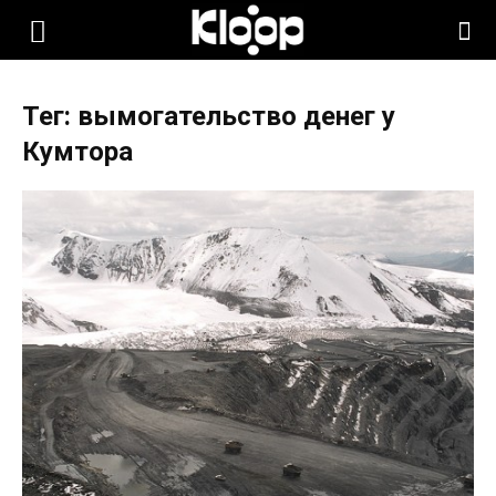
KLOOP.KG
Тег: вымогательство денег у
—
Кумтора
Новости
Кыргызстана