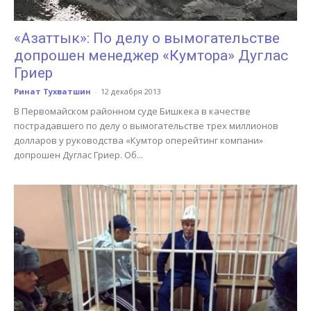
«Азаттык»: По делу о вымогательстве
допрошен менеджер «Кумтора» Дуглас
Гриер
Ринат Тухватшин
-
12 декабря 2013
В Первомайском районном суде Бишкека в качестве
пострадавшего по делу о вымогательстве трех миллионов
долларов у руководства «Кумтор оперейтинг компани»
допрошен Дуглас Гриер. Об...