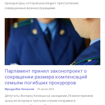
прокуратуры, которая расследует преступления,
совершенные военнослужащими.
Парламент принял законопроект о
сокращении размера компенсаций
семьям погибших прокуроров
Мундузбек Калыков
-
29 июня 2023
Депутаты Жогорку Кенеша на заседании 29 июня приняли
сразу во втором и третьем чтении поправки в