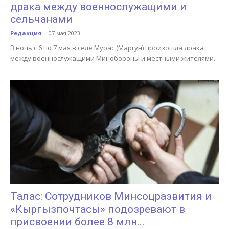
драка между военнослужащими и
сельчанами
Редакция
-
07 мая 2023
В ночь с 6 по 7 мая в селе Мурас (Маргун) произошла драка
между военнослужащими Минобороны и местными жителями.
Талас: Сотрудников Минсоцразвития и
«Кыргызпочтасы» подозревают в
присвоении более 8 млн...