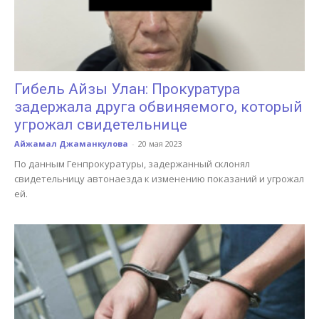
Гибель Айзы Улан: Прокуратура
задержала друга обвиняемого, который
угрожал свидетельнице
Айжамал Джаманкулова
-
20 мая 2023
По данным Генпрокуратуры, задержанный склонял
свидетельницу автонаезда к изменению показаний и угрожал
ей.