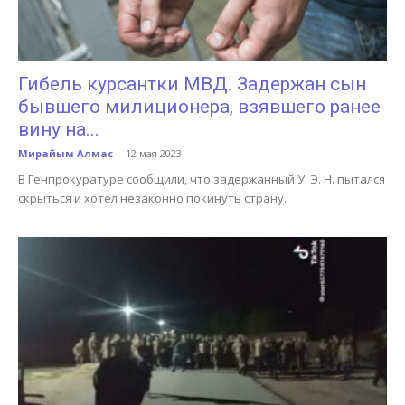
Гибель курсантки МВД. Задержан сын
бывшего милиционера, взявшего ранее
вину на...
Мирайым Алмас
-
12 мая 2023
В Генпрокуратуре сообщили, что задержанный У. Э. Н. пытался
скрыться и хотел незаконно покинуть страну.