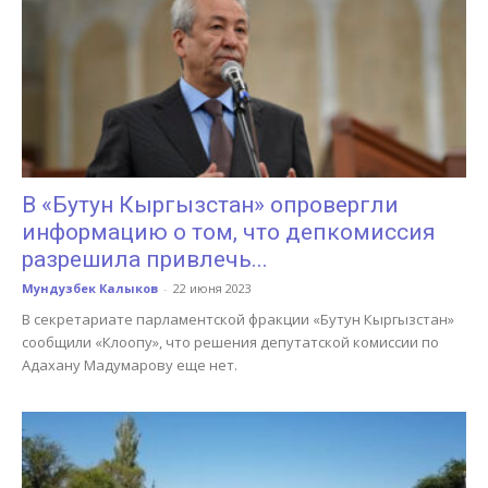
В «Бутун Кыргызстан» опровергли
информацию о том, что депкомиссия
разрешила привлечь...
Мундузбек Калыков
-
22 июня 2023
В секретариате парламентской фракции «Бутун Кыргызстан»
сообщили «Клоопу», что решения депутатской комиссии по
Адахану Мадумарову еще нет.