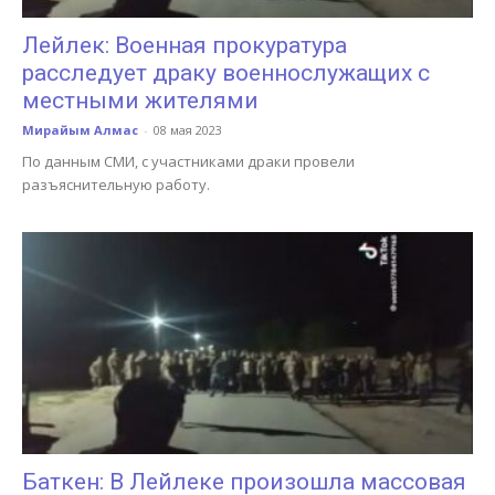
Лейлек: Военная прокуратура
расследует драку военнослужащих с
местными жителями
Мирайым Алмас
-
08 мая 2023
По данным СМИ, с участниками драки провели
разъяснительную работу.
Баткен: В Лейлеке произошла массовая