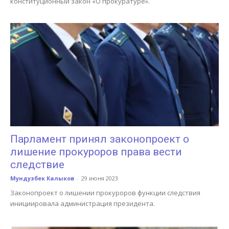
конституционный закон «О прокуратуре».
Парламент принял законопроект о
лишение прокуроров права вести
следствие
Мундузбек Калыков
-
29 июня 2023
Законопроект о лишении прокуроров функции следствия
инициировала администрация президента.