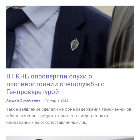
В ГКНБ опровергли слухи о
противостоянии спецслужбы с
Генпрокуратурой
Айдай Эркебаева
-
18 марта 2023
Такое заявление сделали на фоне задержания таможенников
и бизнесменов, среди которых есть родственники
неназванных высокопоставленных лиц.