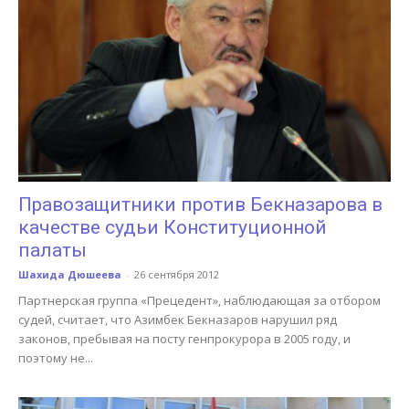
Правозащитники против Бекназарова в
качестве судьи Конституционной
палаты
Шахида Дюшеева
-
26 сентября 2012
Партнерская группа «Прецедент», наблюдающая за отбором
судей, считает, что Азимбек Бекназаров нарушил ряд
законов, пребывая на посту генпрокурора в 2005 году, и
поэтому не...