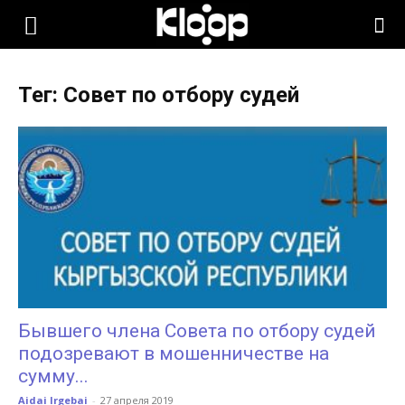
KLOOP.KG
Тег: Совет по отбору судей
—
Новости
Кыргызстана
Бывшего члена Совета по отбору судей
подозревают в мошенничестве на
сумму...
Aidai Irgebai
-
27 апреля 2019