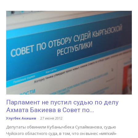
Парламент не пустил судью по делу
Ахмата Бакиева в Совет по...
Улугбек Акишев
-
27 июня 2012
Депутаты обвинили Кубанычбека Сулайманова, судью
Чуйского областного суда, в том, что он вынес «мягкий»