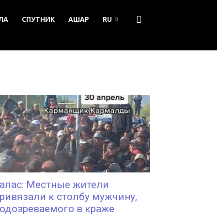
ЛА
СПУТНИК
АШАР
RU
алас: Местные жители
ривязали к столбу мужчину,
одозреваемого в краже