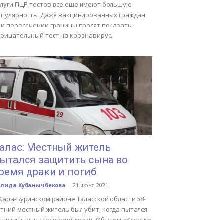
слуги ПЦР-тестов все еще имеют большую
опулярность. Даже вакцинированных граждан
ри пересечении границы просят показать
трицательный тест на коронавирус.
алас: Местный житель
ытался защитить сына во
ремя драки и погиб
алида Кубанычбекова
-
21 июня 2021
Кара-Буринском районе Таласской области 58-
тний местный житель был убит, когда пытался
ащитить сына во время драки. Об этом «Клоопу»