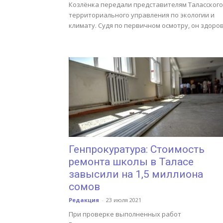
Козлёнка передали представителям Таласского
территориального управления по экологии и
климату. Судя по первичном осмотру, он здоров
Генпрокуратура: Стоимость
ремонта школы в Таласе
завысили на 1,5 миллиона
сомов
Редакция
-
23 июля 2021
При проверке выполненных работ