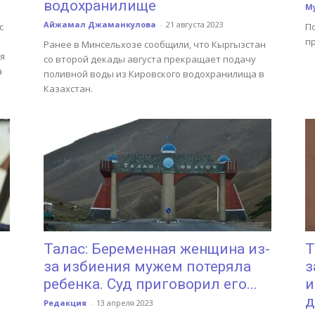
водохранилище
М
Айжамал Джаманкулова
-
21 августа 2023
с
П
п
Ранее в Минсельхозе сообщили, что Кыргызстан
я
со второй декады августа прекращает подачу
а
поливной воды из Кировского водохранилища в
Казахстан.
Талас: Беременная женщина из-
Т
за избиения мужем потеряла
з
ребенка. Суд приговорил его...
и
д
Редакция
-
13 апреля 2023