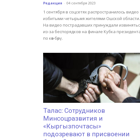
Редакция
-
04 сентября 2023
1 сентября в соцсетях распространилось видео 
избитыми четырьмя жителями Ошской области.
На видео пострадавших принуждали извинятьс
из-за беспорядков на финале Кубка президент
по көк-бөрү.
Талас: Сотрудников
Минсоцразвития и
«Кыргызпочтасы»
подозревают в присвоении