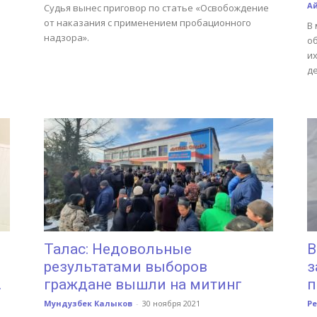
А
Судья вынес приговор по статье «Освобождение
от наказания с применением пробационного
В 
надзора».
о
и
д
Талас: Недовольные
В
результатами выборов
з
.
граждане вышли на митинг
п
Мундузбек Калыков
-
30 ноября 2021
Р