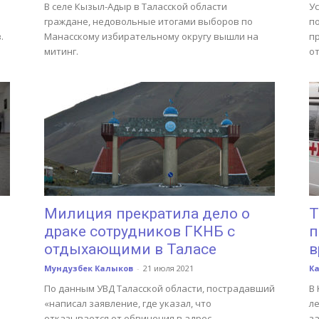
В селе Кызыл-Адыр в Таласской области
У
граждане, недовольные итогами выборов по
п
.
Манасскому избирательному округу вышли на
п
митинг.
о
Милиция прекратила дело о
Т
драке сотрудников ГКНБ с
п
отдыхающими в Таласе
в
Мундузбек Калыков
-
21 июля 2021
К
По данным УВД Таласской области, пострадавший
В 
«написал заявление, где указал, что
ле
отказывается от обвинения в адрес
з