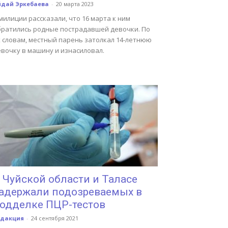
йдай Эркебаева
-
20 марта 2023
милиции рассказали, что 16 марта к ним
братились родные пострадавшей девочки. По
х словам, местный парень затолкал 14-летнюю
евочку в машину и изнасиловал.
 Чуйской области и Таласе
адержали подозреваемых в
одделке ПЦР-тестов
едакция
-
24 сентября 2021