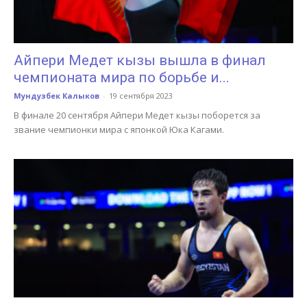
Айпери Медет кызы вышла в финал
чемпионата мира по борьбе и...
Мундузбек Калыков
-
19 сентября 2023
В финале 20 сентября Айпери Медет кызы поборется за
звание чемпионки мира с японкой Юка Кагами.