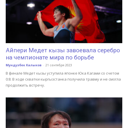
Айпери Медет кызы завоевала серебро
на чемпионате мира по борьбе
Мундузбек Калыков
-
21 сентября 2023
В финале Медет кызы уступила японке Юка Кагами со счетом
0:8. В ходе схватки кыргызстанка получила травму и не смогла
продолжить встречу.