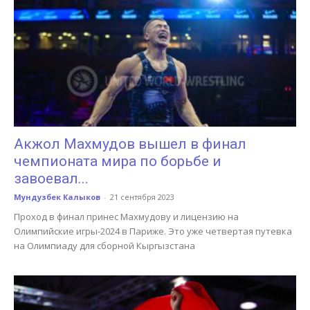
Акжол Махмудов вышел в финал
чемпионата мира по борьбе и
завоевал...
Мундузбек Калыков
-
21 сентября 2023
Проход в финал принес Махмудову и лицензию на
Олимпийские игры-2024 в Париже. Это уже четвертая путевка
на Олимпиаду для сборной Кыргызстана