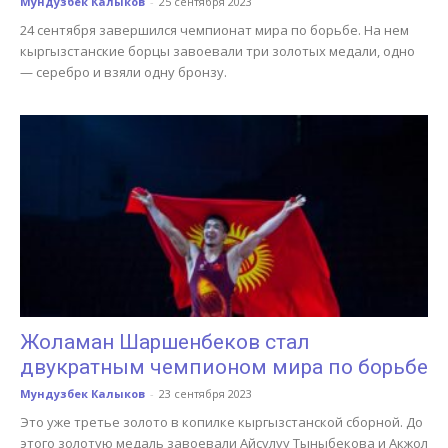
Мундузбек Калыков
-
25 сентября 2023
24 сентября завершился чемпионат мира по борьбе. На нем
кыргызстанские борцы завоевали три золотых медали, одно
— серебро и взяли одну бронзу.
Жоламан Шаршенбеков стал
двукратным чемпионом мира по борьбе
Мундузбек Калыков
-
23 сентября 2023
Это уже третье золото в копилке кыргызстанской сборной. До
этого золотую медаль завоевали Айсулуу Тыныбекова и Акжол