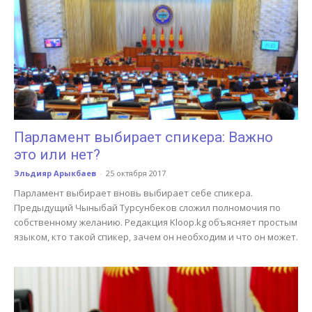
Парламент выбирает спикера: Важно
это или нет?
Эльдияр Арыкбаев
-
25 октября 2017
Парламент выбирает вновь выбирает себе спикера.
Предыдущий Чыныбай Турсунбеков сложил полномочия по
собственному желанию. Редакция Kloop.kg объясняет простым
языком, кто такой спикер, зачем он необходим и что он может.