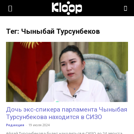
KLOOP.KG
Тег: Чыныбай Турсунбеков
—
Новости
Кыргызстана
Дочь экс-спикера парламента Чыныбая
Турсунбекова находится в СИЗО
Редакция
-
19 июля 2024
Айдай Турсунбекова будет находиться в СИЗО до 24 августа.