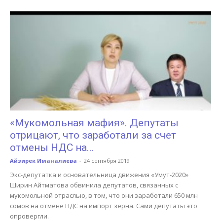
«Мукомольная мафия». Депутаты
отрицают, что заработали за счет
отмены НДС на...
Айзирек Иманалиева
-
24 сентября 2019
Экс-депутатка и основательница движения «Умут-2020»
Ширин Айтматова обвинила депутатов, связанных с
мукомольной отраслью, в том, что они заработали 650 млн
сомов на отмене НДС на импорт зерна. Сами депутаты это
опровергли.