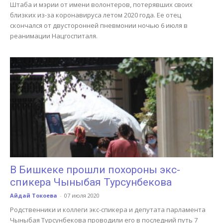
Штаба и мэрии от имени волонтеров, потерявших своих
близких из-за коронавируса летом 2020 года. Ее отец
скончался от двусторонней пневмонии ночью 6 июля в
реанимации Нацгоспиталя.
В Бишкеке прошли похороны экс-
спикера Чыныбая Турсунбекова
Айдай Токоева
-
07 июля 2020
Родственники и коллеги экс-спикера и депутата парламента
Чыныбая Турсунбекова проводили его в последний путь 7