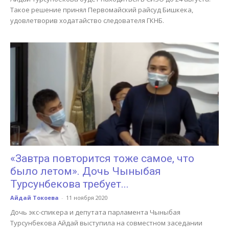
Такое решение принял Первомайский райсуд Бишкека,
удовлетворив ходатайство следователя ГКНБ.
«Завтра повторится тоже самое, что
было летом». Дочь Чыныбая
Турсунбекова требует...
Айдай Токоева
-
11 ноября 2020
Дочь экс-спикера и депутата парламента Чыныбая
Турсунбекова Айдай выступила на совместном заседании