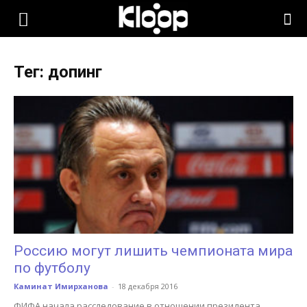
KLOOP.KG
Тег: допинг
—
Новости
Кыргызстана
Россию могут лишить чемпионата мира
по футболу
Каминат Имирханова
-
18 декабря 2016
ФИФА начала расследование в отношении президента