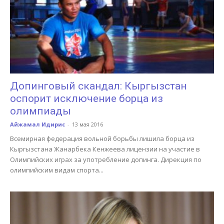
Допинговый скандал: Кыргызстан
оспорит исключение борца из
олимпиады
Айжамал Идирис
-
13 мая 2016
Всемирная федерация вольной борьбы лишила борца из
Кыргызстана Жанарбека Кенжеева лицензии на участие в
Олимпийских играх за употребление допинга. Дирекция по
олимпийским видам спорта...