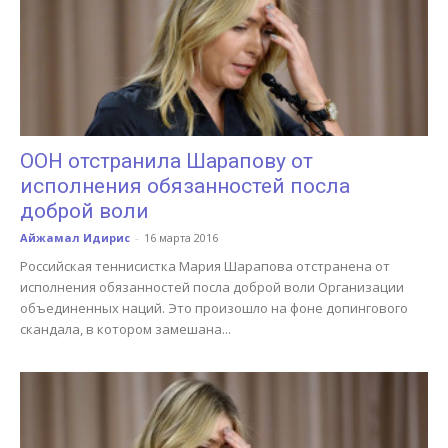
ООН отстранила Шарапову от
исполнения обязанностей посла
доброй воли
Айжамал Идирис
-
16 марта 2016
Российская теннисистка Мария Шарапова отстранена от
исполнения обязанностей посла доброй воли Организации
объединенных наций. Это произошло на фоне допингового
скандала, в котором замешана...