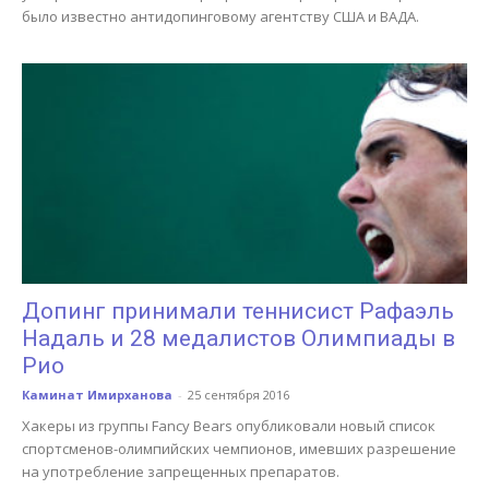
было известно антидопинговому агентству США и ВАДА.
Допинг принимали теннисист Рафаэль
Надаль и 28 медалистов Олимпиады в
Рио
Каминат Имирханова
-
25 сентября 2016
Хакеры из группы Fancy Bears опубликовали новый список
спортсменов-олимпийских чемпионов, имевших разрешение
на употребление запрещенных препаратов.