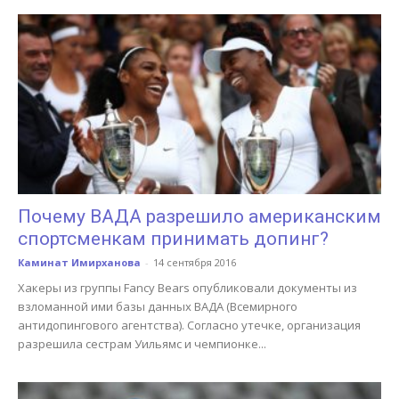
Почему ВАДА разрешило американским
спортсменкам принимать допинг?
Каминат Имирханова
-
14 сентября 2016
Хакеры из группы Fancy Bears опубликовали документы из
взломанной ими базы данных ВАДА (Всемирного
антидопингового агентства). Согласно утечке, организация
разрешила сестрам Уильямс и чемпионке...