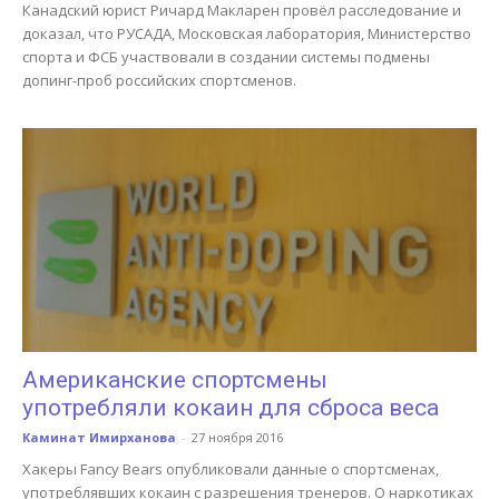
Канадский юрист Ричард Макларен провёл расследование и
доказал, что РУСАДА, Московская лаборатория, Министерство
спорта и ФСБ участвовали в создании системы подмены
допинг-проб российских спортсменов.
Американские спортсмены
употребляли кокаин для сброса веса
Каминат Имирханова
-
27 ноября 2016
Хакеры Fancy Bears опубликовали данные о спортсменах,
употреблявших кокаин с разрешения тренеров. О наркотиках