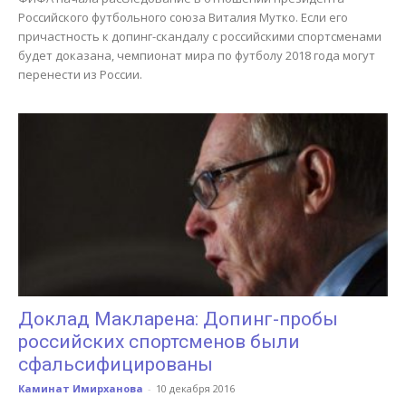
Российского футбольного союза Виталия Мутко. Если его
причастность к допинг-скандалу с российскими спортсменами
будет доказана, чемпионат мира по футболу 2018 года могут
перенести из России.
Доклад Макларена: Допинг-пробы
российских спортсменов были
сфальсифицированы
Каминат Имирханова
-
10 декабря 2016