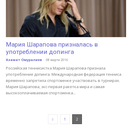
Мария Шарапова призналась в
употреблении допинга
Азамат Омуралиев
-
08 марта 2016
Российская теннисистка Мария Шарапова признала
употребление допинга. Международная федерация тенниса
временно запретила спортсменке участвовать в турнирах.
Мария Шарапова, экс-первая ракетка мира и самая
высокооплачиваемая спортсменка...
1
2