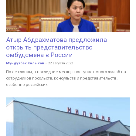
Атыр Абдрахматова предложила
открыть представительство
омбудсмена в России
Мундузбек Калыков
-
22 августа 2022
По ее словам, в последние месяцы поступает много жалоб на
сотрудников посольств, консульств и представительств,
особенно российских.