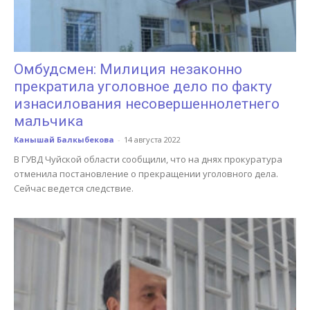
Омбудсмен: Милиция незаконно
прекратила уголовное дело по факту
изнасилования несовершеннолетнего
мальчика
Канышай Балкыбекова
-
14 августа 2022
В ГУВД Чуйской области сообщили, что на днях прокуратура
отменила постановление о прекращении уголовного дела.
Сейчас ведется следствие.