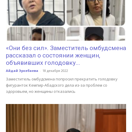
«Они без сил». Заместитель омбудсмена
рассказал о состоянии женщин,
объявивших голодовку...
Айдай Эркебаева
-
18 декабря 2022
Заместитель омбудсмена попросил прекратить голодовку
фигуранток Кемпир-Абадского дела из-за проблем со
здоровьем, но женщины отказались