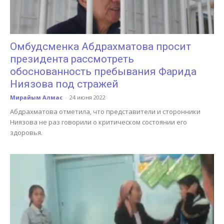
Омбудсменка Абдрахматова просит
президента рассмотреть
обоснованность пребывания Фарида
Ниязова под стражей
Мирайым Алмас
-
24 июня 2022
Абдрахматова отметила, что представители и сторонники
Ниязова не раз говорили о критическом состоянии его
здоровья.