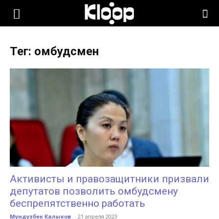
KLOOP.KG
Тег: омбудсмен
—
Новости
Кыргызстана
Активисты и правозащитники призвали
депутатов позволить омбудсмену
беспрепятственно работать
Мундузбек Калыков
-
21 апреля 2023