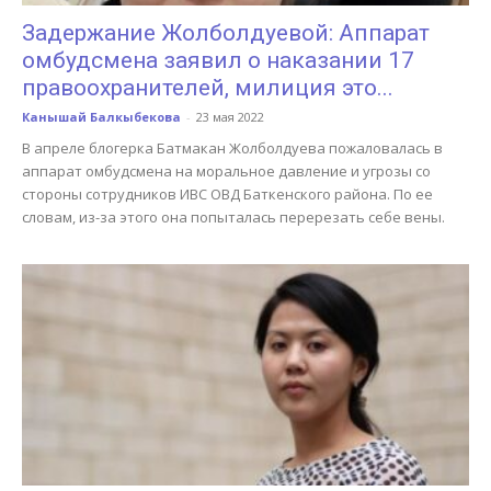
Задержание Жолболдуевой: Аппарат
омбудсмена заявил о наказании 17
правоохранителей, милиция это...
Канышай Балкыбекова
-
23 мая 2022
В апреле блогерка Батмакан Жолболдуева пожаловалась в
аппарат омбудсмена на моральное давление и угрозы со
стороны сотрудников ИВС ОВД Баткенского района. По ее
словам, из-за этого она попыталась перерезать себе вены.