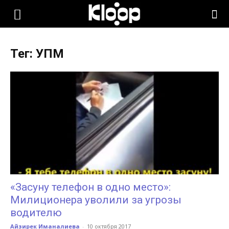
KLOOP.KG
Тег: УПМ
—
Новости
Кыргызстана
«Засуну телефон в одно место»:
Милиционера уволили за угрозы
водителю
Айзирек Иманалиева
-
10 октября 2017