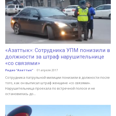
«Азаттык»: Сотрудника УПМ понизили в
должности за штраф нарушительнице
«со связями»
Радио "Азаттык"
-
01 апреля 2017
Сотрудника патрульной милиции понизили в должности после
того, как он выписал штраф женщине «со связями».
Нарушительница проехала по встречной полосе и не
остановилась до...