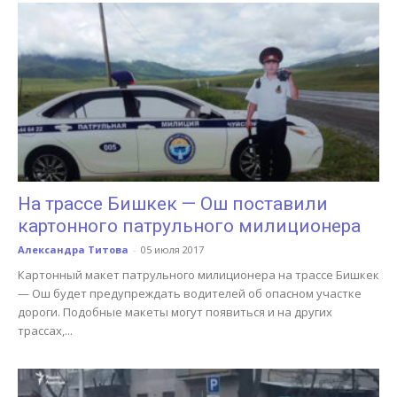
На трассе Бишкек — Ош поставили
картонного патрульного милиционера
Александра Титова
-
05 июля 2017
Картонный макет патрульного милиционера на трассе Бишкек
— Ош будет предупреждать водителей об опасном участке
дороги. Подобные макеты могут появиться и на других
трассах,...