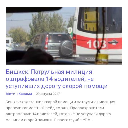
Бишкек: Патрульная милиция
оштрафовала 14 водителей, не
уступивших дорогу скорой помощи
Метин Казама
-
29 августа 2017
Бишкекская станция скорой помощи и патрульная милиция
провели совместный рейд «Маяк». Правоохранители
оштрафовали 14 водителей, которые не уступали дорогу
машинам скорой помощи. В пресс-службе УПМ...