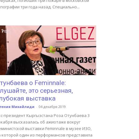
евушках, погибших при пожаре в московской
пографии три года назад. Специально...
тунбаева о Feminnale:
лушайте, это серьезная,
лубокая выставка
вгения Михайлиди
-
04 декабря 2019
кс-президент Кыргызстана Роза Отунбаева 3
екабря высказалась об ажиотаже вокруг
еминистской выставки Feminnale в музее ИЗО,
а которой один из перформансов представила