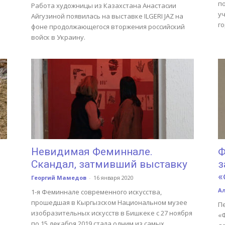
п
Работа художницы из Казахстана Анастасии
уч
Айгузиной появилась на выставке ILGERI JAZ на
го
фоне продолжающегося вторжения российский
войск в Украину.
Невидимая Феминнале.
Ф
Скандал, затмивший выставку
з
«
Георгий Мамедов
-
16 января 2020
А
1-я Феминнале современного искусства,
прошедшая в Кыргызском Национальном музее
П
изобразительных искусств в Бишкеке с 27 ноября
«Ф
по 15 декабря 2019 стала одним из самых