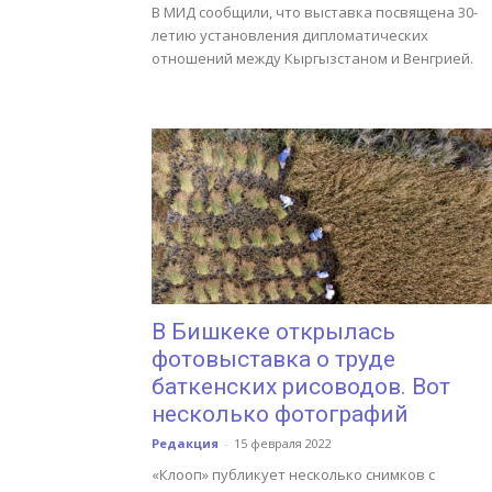
В МИД сообщили, что выставка посвящена 30-
летию установления дипломатических
отношений между Кыргызстаном и Венгрией.
В Бишкеке открылась
фотовыставка о труде
баткенских рисоводов. Вот
несколько фотографий
Редакция
-
15 февраля 2022
«Клооп» публикует несколько снимков с