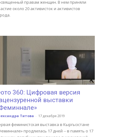
освященный правам женщин. В нем приняли
астие около 20 активисток и активистов
рода.
ото 360: Цифровая версия
ацензуренной выставки
Феминнале»
лександра Титова
-
17 декабря 2019
ервая феминистская выставка в Кыргызстане
еминнале» продлилась 17 дней -- в память о 17