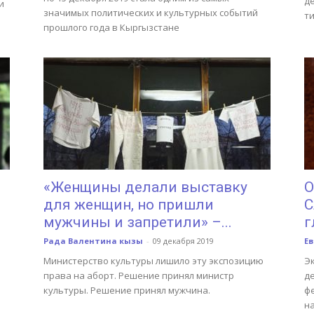
д
и
значимых политических и культурных событий
ти
прошлого года в Кыргызстане
«Женщины делали выставку
О
для женщин, но пришли
С
мужчины и запретили» –...
г
Рада Валентина кызы
-
09 декабря 2019
Е
Министерство культуры лишило эту экспозицию
Э
права на аборт. Решение принял министр
д
культуры. Решение принял мужчина.
ф
н