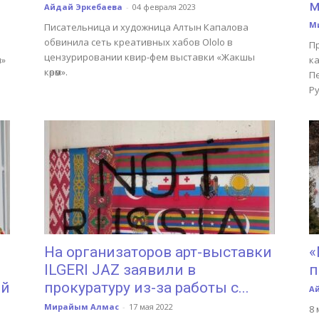
м
Айдай Эркебаева
-
04 февраля 2023
М
Писательница и художница Алтын Капалова
обвинила сеть креативных хабов Ololo в
П
цензурировании квир-фем выставки «Жакшы
п»
к
көрөм».
П
Р
На организаторов арт-выставки
«
ILGERI JAZ заявили в
п
ой
прокуратуру из-за работы с...
А
Мирайым Алмас
-
17 мая 2022
8