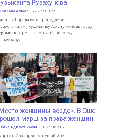
узыканта Рузахунова
ирайым Алмас
-
22 июля 2022
роект «Шаршы кyн» принадлежит
азахстанскому художнику Асхату Ахмедьярову.
ервый портрет он посвятил Викраму
узахунову.
Место женщины везде». В Оше
рошел марш за права женщин
йбике Адилет кызы
-
08 марта 2022
 марта в Оше прошел пеший марш,