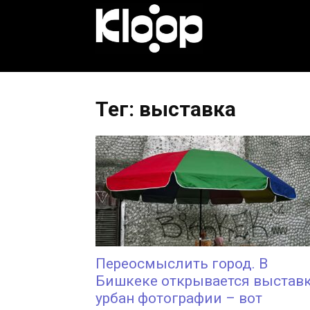
KLOOP.KG
—
Тег: выставка
Новости
Кыргызстана
Переосмыслить город. В
Бишкеке открывается выстав
урбан фотографии – вот