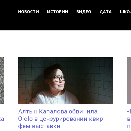
НОВОСТИ
ИСТОРИИ
ВИДЕО
ДАТА
ШКО
Алтын Капалова обвинила
«
ка
Ololo в цензурировании квир-
в
фем выставки
п