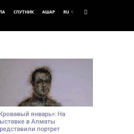
ЛА
СПУТНИК
АШАР
RU
Кровавый январь»: На
ыставке в Алматы
редставили портрет