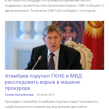
В Анталье на площади Республики во время митинга в
поддержку правительства произошел взрыв. СМИ сообщают о
двоих раненых. Телеканал CNN Turk сообщает, что взрыв...
Атамбаев поручил ГКНБ и МВД
расследовать взрыв в машине
прокурора
Сезим Каныбекова
-
29 июля 2016
Президент Алмазбек Атамбаев поручил главе Госкомитета
нацбезопасности и министру внутренних дел найти