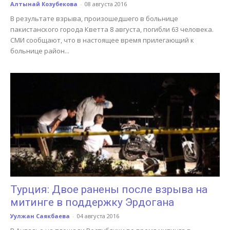
Алтынай Козубекова
-
08 августа 2016
В результате взрыва, произошедшего в больнице
пакистанского города Кветта 8 августа, погибли 63 человека.
СМИ сообщают, что в настоящее время прилегающий к
больнице район...
Турция: Двое ранены после взрыва на
митинге в поддержку Эрдогана
Уулжан Саякбаева
-
04 августа 2016