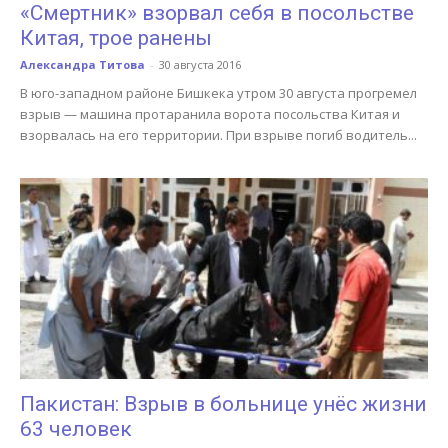
«Смертник» взорвал себя в посольстве
Китая, трое ранены
Александра Титова
-
30 августа 2016
В юго-западном районе Бишкека утром 30 августа прогремел
взрыв — машина протаранила ворота посольства Китая и
взорвалась на его территории. При взрыве погиб водитель...
Пакистан: Взрыв в больнице унёс жизни
63 человек