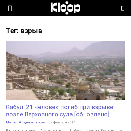
KLOOP.KG
Тег: взрыв
—
Новости
Кыргызстана
Кабул: 21 человек погиб при взрыве
возле Верховного суда [обновлено]
Марат Абдыкалыков
-
07 февраля 2017
В центре столицы Афганистана — Кабуле, рядом с Верховным