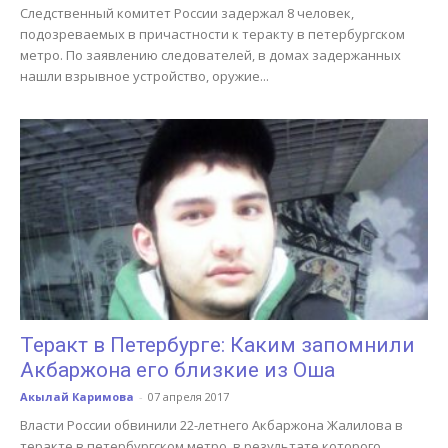
Следственный комитет России задержал 8 человек,
подозреваемых в причастности к теракту в петербургском
метро. По заявлению следователей, в домах задержанных
нашли взрывное устройство, оружие...
Теракт в Петербурге: Каким запомнили
Акбаржона его близкие из Оша
Акылай Каримова
-
07 апреля 2017
Власти России обвинили 22-летнего Акбаржона Жалилова в
теракте в петербургском метро, в результате которого