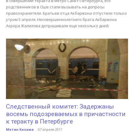
в совершении теракта в метро Санкт-Петербурга, его
родственников в Оше стали вызывать на допросы
правоохранители. Братьев отца Акбаржона отпустили только
утром 5 апреля. Несовершеннолетнего брата Акбаржона
Ахрора Жалилова допрашивали еще несколько дней.
Следственный комитет: Задержаны
восемь подозреваемых в причастности
к теракту в Петербурге
Метин Казама
-
07 апреля 2017