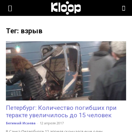
KLOOP.KG
Тег: взрыв
—
Новости
Кыргызстана
Петербург: Количество погибших при
теракте увеличилось до 15 человек
Бегимай Исаева
-
12 апреля 2017
В Санкт-Петербурге 12 апреля скончался еще один