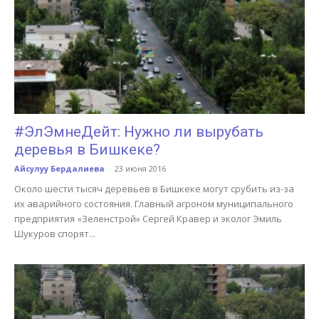
#ЭлЭмнеДейт: Нужно ли вырубать
деревья в Бишкеке?
Айсулуу Бердалиева
-
23 июня 2016
Около шести тысяч деревьев в Бишкеке могут срубить из-за
их аварийного состояния. Главный агроном муниципального
предприятия «Зеленстрой» Сергей Кравер и эколог Эмиль
Шукуров спорят...