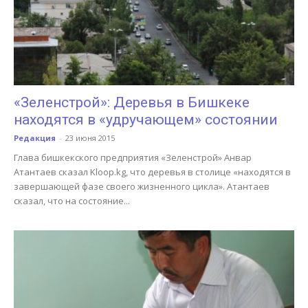
«Зеленстрой»: Деревья в Бишкеке
находятся в «удручающем» состоянии
Редакция
-
23 июня 2015
Глава бишкекского предприятия «Зеленстрой» Анвар
Атантаев сказал Kloop.kg, что деревья в столице «находятся в
завершающей фазе своего жизненного цикла». Атантаев
сказал, что на состояние...