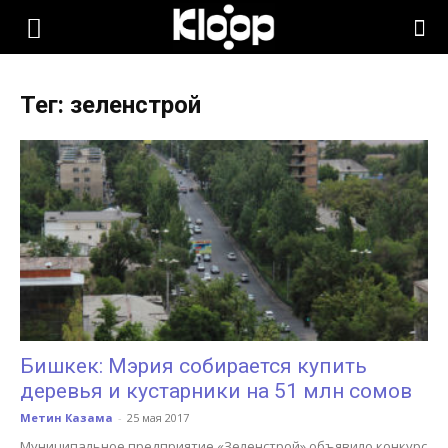
KLOOP.KG
Тег: зеленстрой
—
Новости
Кыргызстана
Бишкек: Мэрия собирается купить
деревья и кустарники на 51 млн сомов
Метин Казама
-
25 мая 2017
Муниципальное предприятие «Зеленстрой» объявило конкурс