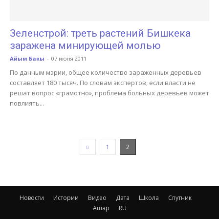
Зеленстрой: треть растений Бишкека
заражена минирующей молью
Айым Бакы
-
07 июня 2011
По данным мэрии, общее количество зараженных деревьев
составляет 180 тысяч. По словам экспертов, если власти не
решат вопрос «грамотно», проблема больных деревьев может
повлиять...
1
2
Новости
Истории
Видео
Дата
Школа
Спутник
Ашар
RU