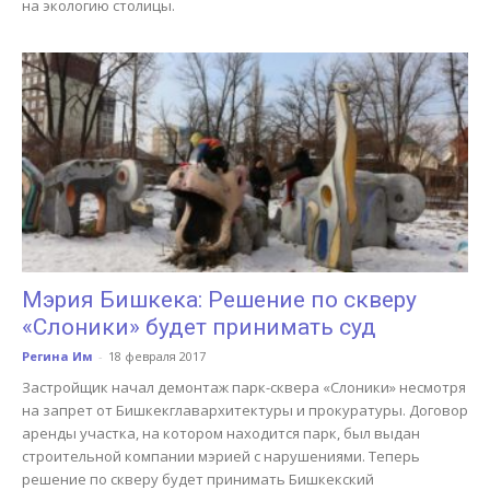
на экологию столицы.
Мэрия Бишкека: Решение по скверу
«Слоники» будет принимать суд
Регина Им
-
18 февраля 2017
Застройщик начал демонтаж парк-сквера «Слоники» несмотря
на запрет от Бишкекглавархитектуры и прокуратуры. Договор
аренды участка, на котором находится парк, был выдан
строительной компании мэрией с нарушениями. Теперь
решение по скверу будет принимать Бишкекский