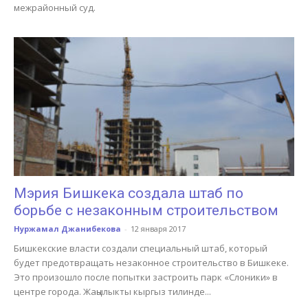
межрайонный суд.
Мэрия Бишкека создала штаб по
борьбе с незаконным строительством
Нуржамал Джанибекова
-
12 января 2017
Бишкекские власти создали специальный штаб, который
будет предотвращать незаконное строительство в Бишкеке.
Это произошло после попытки застроить парк «Слоники» в
центре города. Жаңылыкты кыргыз тилинде...