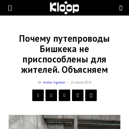
KLOOP.KG
—
Почему путепроводы
Бишкека не
приспособлены для
Новости
жителей. Объясняем
Кыргызстана
От
Aidai Irgebai
-
25 июня 2019