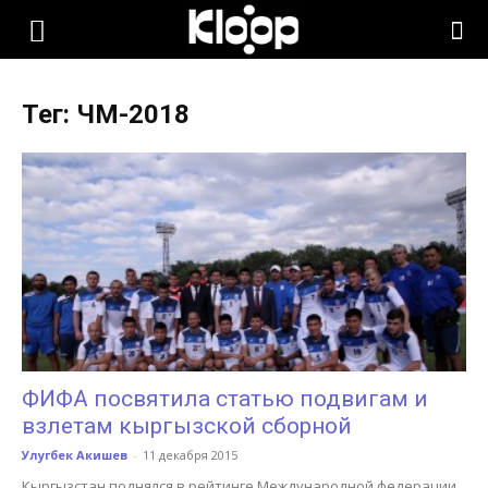
KLOOP.KG
Тег: ЧМ-2018
—
Новости
Кыргызстана
ФИФА посвятила статью подвигам и
взлетам кыргызской сборной
Улугбек Акишев
-
11 декабря 2015
Кыргызстан поднялся в рейтинге Международной федерации