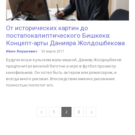
От исторических картин до
постапокалиптического Бишкека:
Концепт-арты Данияра Жолдошбекова
Иван Янушкевич
-
02 марта 2017
Будучи иссык-кульским мальчишкой, Данияр Жолдошбеков
предпочитал веселой беготне и игре в футбол просмотр
кинофильмов. Он хотел быть актером или режиссером, и
всегда много рисовал. Впоследствии именно рисование
полностью поглотит его.
1
2
3