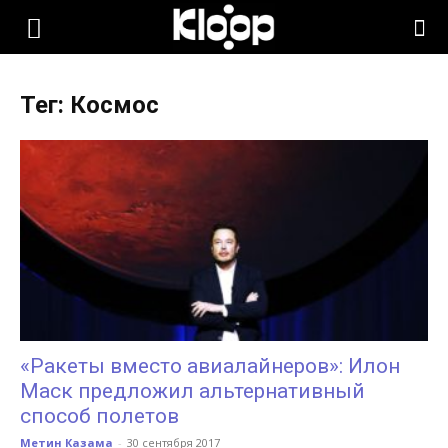
KLOOP.KG
Тег: Космос
—
Новости
Кыргызстана
«Ракеты вместо авиалайнеров»: Илон
Маск предложил альтернативный
способ полетов
Метин Казама
-
30 сентября 2017