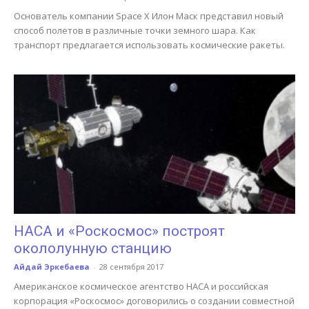
Основатель компании Space X Илон Маск представил новый
способ полетов в различные точки земного шара. Как
транспорт предлагается использовать космические ракеты.
НАСА и «Роскосмос» построят
окололунную станцию
Айдай Эркебаева
-
28 сентября 2017
Американское космическое агентство НАСА и российская
корпорация «Роскосмос» договорились о создании совместной