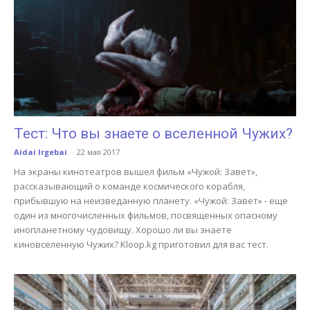
Тест: Что вы знаете о вселенной Чужих?
Aidai Irgebai
-
22 мая 2017
На экраны кинотеатров вышел фильм «Чужой: Завет»,
рассказывающий о команде космического корабля,
прибывшую на неизведанную планету. «Чужой: Завет» - еще
один из многочисленных фильмов, посвященных опасному
инопланетному чудовищу. Хорошо ли вы знаете
киновселенную Чужих? Kloop.kg приготовил для вас тест.