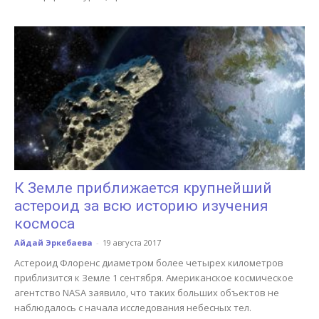
К Земле приближается крупнейший
астероид за всю историю изучения
космоса
Айдай Эркебаева
-
19 августа 2017
Астероид Флоренс диаметром более четырех километров
приблизится к Земле 1 сентября. Американское космическое
агентство NASA заявило, что таких больших объектов не
наблюдалось с начала исследования небесных тел.