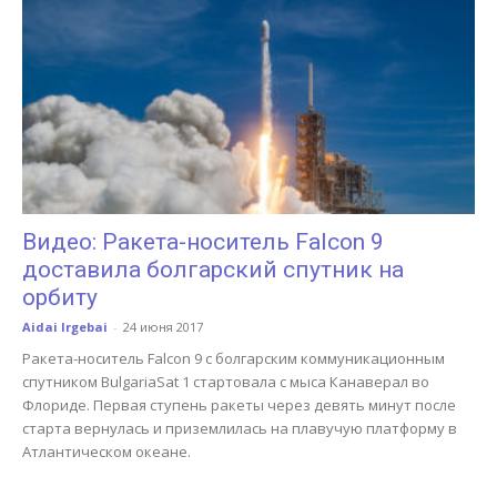
Видео: Ракета-носитель Falcon 9
доставила болгарский спутник на
орбиту
Aidai Irgebai
-
24 июня 2017
Ракета-носитель Falcon 9 с болгарским коммуникационным
спутником BulgariaSat 1 стартовала с мыса Канаверал во
Флориде. Первая ступень ракеты через девять минут после
старта вернулась и приземлилась на плавучую платформу в
Атлантическом океане.