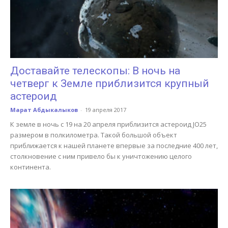
Доставайте телескопы: В ночь на
четверг к Земле приблизится крупный
астероид
Марат Абдыкалыков
-
19 апреля 2017
К земле в ночь с 19 на 20 апреля приблизится астероид JO25
размером в полкилометра. Такой большой объект
приближается к нашей планете впервые за последние 400 лет,
столкновение с ним привело бы к уничтожению целого
континента.