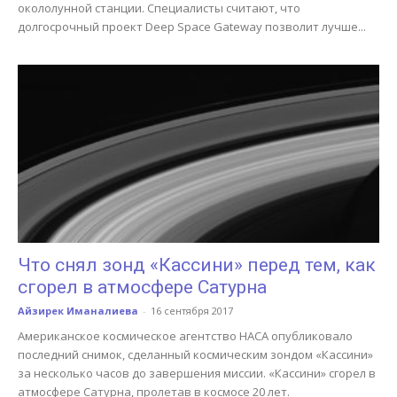
окололунной станции. Специалисты считают, что
долгосрочный проект Deep Space Gateway позволит лучше...
Что снял зонд «Кассини» перед тем, как
сгорел в атмосфере Сатурна
Айзирек Иманалиева
-
16 сентября 2017
Американское космическое агентство НАСА опубликовало
последний снимок, сделанный космическим зондом «Кассини»
за несколько часов до завершения миссии. «Кассини» сгорел в
атмосфере Сатурна, пролетав в космосе 20 лет.