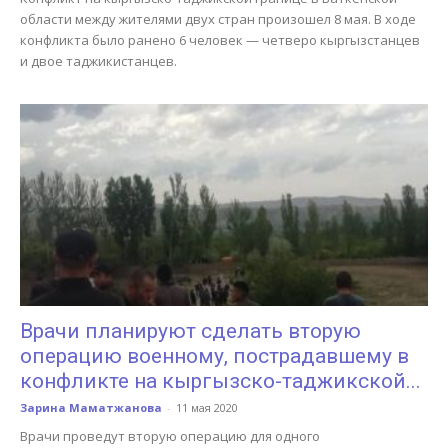
области между жителями двух стран произошел 8 мая. В ходе
конфликта было ранено 6 человек — четверо кыргызстанцев
и двое таджикистанцев.
Врачи планируют сделать вторую
операцию военному, пострадавшему в
конфликте на кыргызско-таджикской...
Зарина Маматжанова
-
11 мая 2020
Врачи проведут вторую операцию для одного