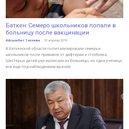
Баткен: Семеро школьников попали в
больницу после вакцинации
Айсымбат Токоева
-
10 апреля 2019
В Баткенской области госпитализировали семерых
школьников после прививок от дифтерии и столбняка.
Шестерых детей уже выписали из больницы, но одна ученица
все ещё под наблюдением врачей.