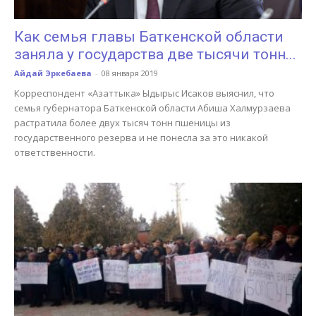
Как семья главы Баткенской области
заняла у государства две тысячи тонн...
Айдай Эркебаева
-
08 января 2019
Корреспондент «Азаттыка» Ыдырыс Исаков выяснил, что
семья губернатора Баткенской области Абиша Халмурзаева
растратила более двух тысяч тонн пшеницы из
государственного резерва и не понесла за это никакой
ответственности.