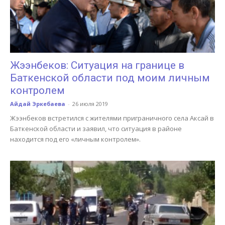
Жээнбеков: Ситуация на границе в
Баткенской области под моим личным
контролем
Айдай Эркебаева
-
26 июля 2019
Жээнбеков встретился с жителями приграничного села Аксай в
Баткенской области и заявил, что ситуация в районе
находится под его «личным контролем».