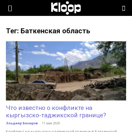
KLOOP.KG
Тег: Баткенская область
—
Новости
Кыргызстана
Что известно о конфликте на
кыргызско-таджикской границе?
Эльдияр Бакиров
-
11 мая 2020
Конфликт на кыргызско-таджикской границе в Баткенской