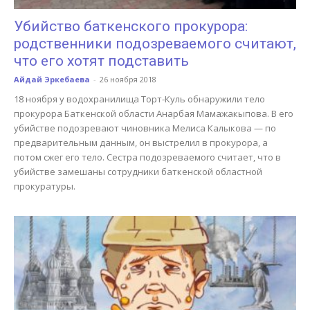
Убийство баткенского прокурора:
родственники подозреваемого считают,
что его хотят подставить
Айдай Эркебаева
-
26 ноября 2018
18 ноября у водохранилища Торт-Куль обнаружили тело
прокурора Баткенской области Анарбая Мамажакыпова. В его
убийстве подозревают чиновника Мелиса Калыкова — по
предварительным данным, он выстрелил в прокурора, а
потом сжег его тело. Сестра подозреваемого считает, что в
убийстве замешаны сотрудники баткенской областной
прокуратуры.